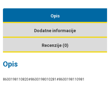
Opis
Dodatne informacije
Recenzije (0)
Opis
8600198110820#8600198010281#8600198110981