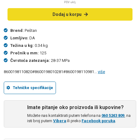
PDV uklj.
Dodaj u korpu
Brend:
Peštan
Lomljivo:
DA
Težina u kg:
0.34 kg
Prečnik u mm:
125
Čvrstoća zatezanja:
28-37 MPa
8600198110820#8600198010281#8600198110981...
više
Tehničke specifikacije
Imate pitanje oko proizvoda ili kupovine?
Možete nas kontaktirati putem telefona na
060 5243 809
, na
isti broj putem
Vibera
ili preko
Facebook poruka
.