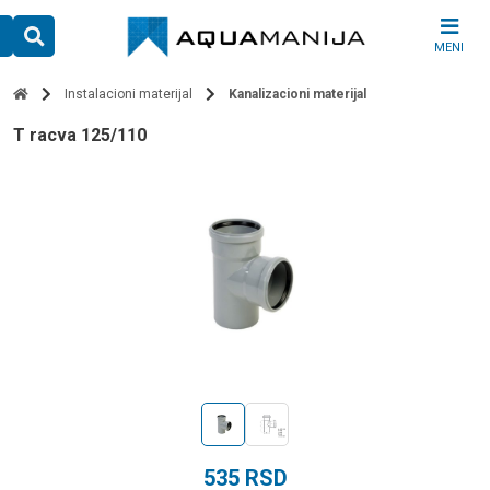
Skip
to
MENI
content
Instalacioni materijal
Kanalizacioni materijal
t racva 125/110
535
RSD