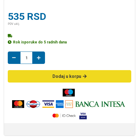
535
RSD
PDV uklj.
Rok isporuke do 5 radnih dana
t
racva
125/110
količina
Dodaj u korpu