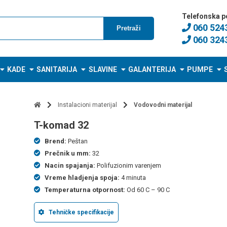
Telefonska p
060 524
Pretraži
060 324
KADE
SANITARIJA
SLAVINE
GALANTERIJA
PUMPE
Instalacioni materijal
Vodovodni materijal
t-komad 32
Brend:
Peštan
Prečnik u mm:
32
Nacin spajanja:
Polifuzionim varenjem
Vreme hladjenja spoja:
4 minuta
Temperaturna otpornost:
Od 60 C – 90 C
Tehničke specifikacije