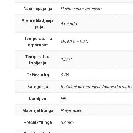
Nacin spajanja
Polifuzionim varenjem
Vreme hladjenja
4 minuta
spoja
Temperaturna
Od 60 C – 90 C
otpornost
Temperatura
147 C
topljenja
Težina u kg
0.06
Kategorija
Instalacioni materijal/Vodovodni materi
Lomljivo
NE
Materijal fitinga
Polipropilen
Prečnik fitinga
32 mm