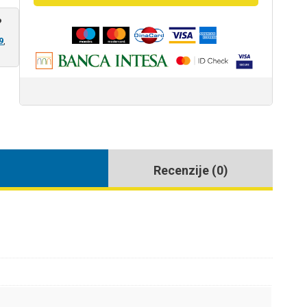
?
9
,
Recenzije (0)