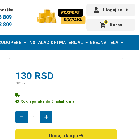
odrška
Uloguj se
3 809
0
3 809
Korpa
SUDOPERE
INSTALACIONI MATERIJAL
GREJNA TELA
130
RSD
PDV uklj.
Rok isporuke do 5 radnih dana
t-
komad
32
količina
Dodaj u korpu