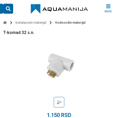
Skip
to
MENI
content
Instalacioni materijal
Vodovodni materijal
t-komad 32 s.n.
1.150
RSD