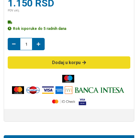
1.150
RSD
PDV uklj.
Rok isporuke do 5 radnih dana
t-
komad
32
s.n.
Dodaj u korpu
količina