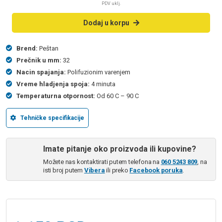
PDV uklj.
Dodaj u korpu
Brend:
Peštan
Prečnik u mm:
32
Nacin spajanja:
Polifuzionim varenjem
Vreme hladjenja spoja:
4 minuta
Temperaturna otpornost:
Od 60 C – 90 C
Tehničke specifikacije
Imate pitanje oko proizvoda ili kupovine?
Možete nas kontaktirati putem telefona na
060 5243 809
, na
isti broj putem
Vibera
ili preko
Facebook poruka
.