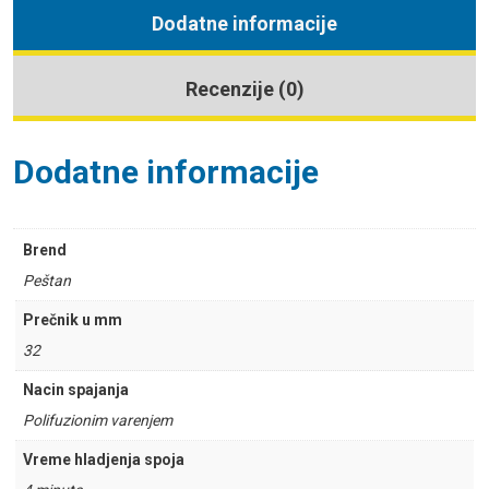
Dodatne informacije
Recenzije (0)
Dodatne informacije
Brend
Peštan
Prečnik u mm
32
Nacin spajanja
Polifuzionim varenjem
Vreme hladjenja spoja