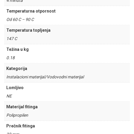
4 minuta
Temperaturna otpornost
Od 60 C – 90 C
Temperatura topljenja
147 C
Težina u kg
0.18
Kategorija
Instalacioni materijal/Vodovodni materijal
Lomljivo
NE
Materijal fitinga
Polipropilen
Prečnik fitinga