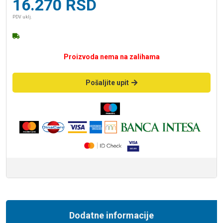
16.270
RSD
PDV uklj.
Proizvoda nema na zalihama
Pošaljite upit
Dodatne informacije