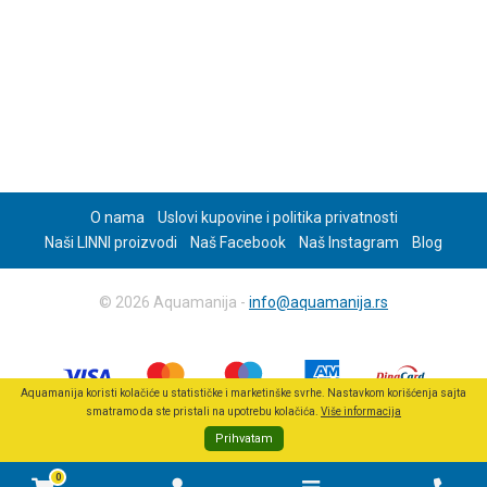
O nama
Uslovi kupovine i politika privatnosti
Naši LINNI proizvodi
Naš Facebook
Naš Instagram
Blog
© 2026 Aquamanija -
info@aquamanija.rs
Aquamanija koristi kolačiće u statističke i marketinške svrhe. Nastavkom korišćenja sajta
smatramo da ste pristali na upotrebu kolačića.
Više informacija
Prihvatam
0