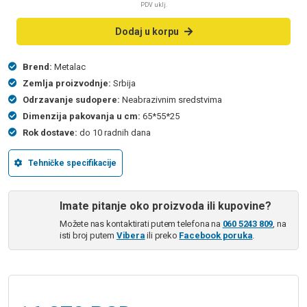
PDV uklj.
Dodaj u korpu
Brend:
Metalac
Zemlja proizvodnje:
Srbija
Odrzavanje sudopere:
Neabrazivnim sredstvima
Dimenzija pakovanja u cm:
65*55*25
Rok dostave:
do 10 radnih dana
Tehničke specifikacije
Imate pitanje oko proizvoda ili kupovine?
Možete nas kontaktirati putem telefona na
060 5243 809
, na
isti broj putem
Vibera
ili preko
Facebook poruka
.