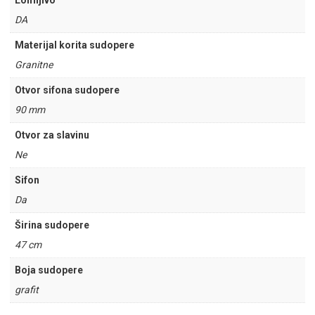
Lomljivo
DA
Materijal korita sudopere
Granitne
Otvor sifona sudopere
90 mm
Otvor za slavinu
Ne
Sifon
Da
Širina sudopere
47 cm
Boja sudopere
grafit