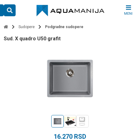
Skip
to
MENI
content
Sudopere
Podgradne sudopere
sud. X quadro U50 grafit
16.270
RSD