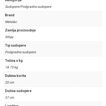
Kategorija
Sudopere/Podgradne sudopere
Brend
Metalac
Zemlja proizvodnje
Srbija
Tip sudopere
Podgradne sudopere
Težina u kg
18.75 kg
Dubina korita
20 cm
Dužina sudopere
57 cm