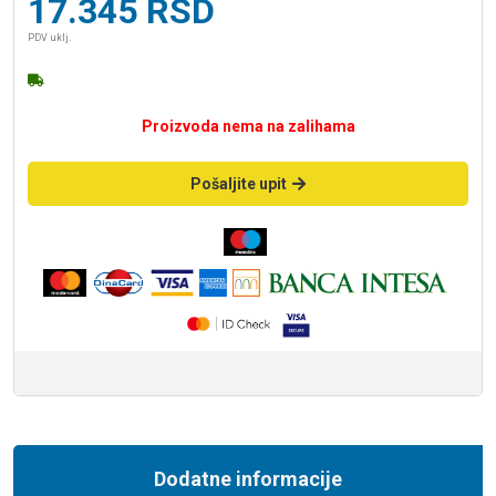
17.345
RSD
PDV uklj.
Proizvoda nema na zalihama
Pošaljite upit
Dodatne informacije