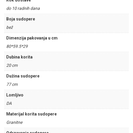
Rok dostave
do 10 radnih dana
Boja sudopere
bež
Dimenzija pakovanja u cm
80*59.5*29
Dubina korita
20 cm
Dužina sudopere
77 cm
Lomljivo
DA
Materijal korita sudopere
Granitne