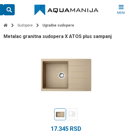
Skip
to
MENI
content
Sudopere
Ugradne sudopere
Metalac granitna sudopera X ATOS plus sampanj
17.345
RSD