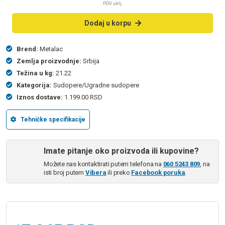
PDV uklj.
Dodaj u korpu
Brend:
Metalac
Zemlja proizvodnje:
Srbija
Težina u kg:
21.22
Kategorija:
Sudopere/Ugradne sudopere
Iznos dostave:
1.199.00 RSD
Tehničke specifikacije
Imate pitanje oko proizvoda ili kupovine?
Možete nas kontaktirati putem telefona na
060 5243 809
, na
isti broj putem
Vibera
ili preko
Facebook poruka
.