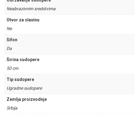
Odrzavanje sudopere
Neabrazivnim sredstvima
Otvor za slavinu
Ne
Sifon
Da
Širina sudopere
50 cm
Tip sudopere
Ugradne sudopere
Zemlja proizvodnje
Srbija