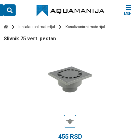
Skip
to
MENI
content
Instalacioni materijal
Kanalizacioni materijal
slivnik 75 vert. pestan
455
RSD