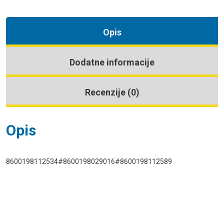
Opis
Dodatne informacije
Recenzije (0)
Opis
8600198112534#8600198029016#8600198112589