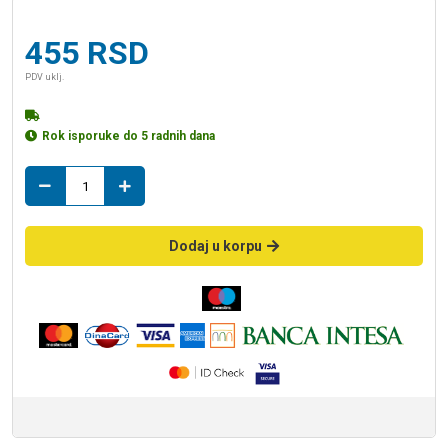
455
RSD
PDV uklj.
Rok isporuke do 5 radnih dana
slivnik
75
vert.
pestan
Dodaj u korpu
količina