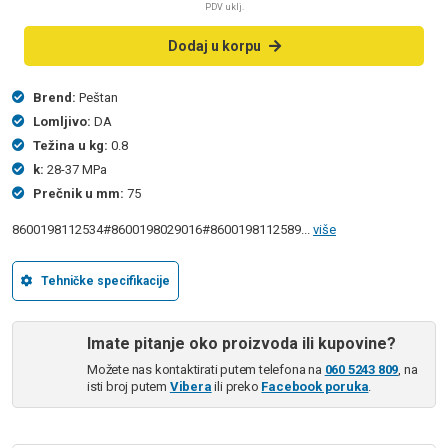
PDV uklj.
Dodaj u korpu
Brend:
Peštan
Lomljivo:
DA
Težina u kg:
0.8
k:
28-37 MPa
Prečnik u mm:
75
8600198112534#8600198029016#8600198112589...
više
Tehničke specifikacije
Imate pitanje oko proizvoda ili kupovine?
Možete nas kontaktirati putem telefona na
060 5243 809
, na
isti broj putem
Vibera
ili preko
Facebook poruka
.