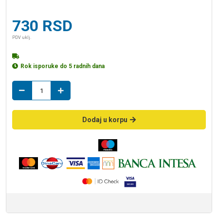
730
RSD
PDV uklj.
Rok isporuke do 5 radnih dana
slivnik
110
pestan
količina
Dodaj u korpu