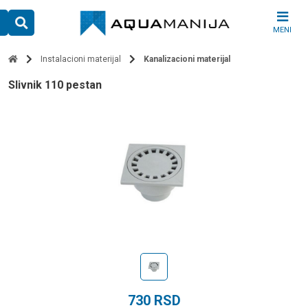
Skip
to
MENI
content
Instalacioni materijal
Kanalizacioni materijal
slivnik 110 pestan
730
RSD