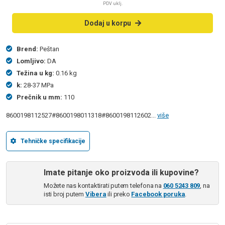
PDV uklj.
Dodaj u korpu
Brend:
Peštan
Lomljivo:
DA
Težina u kg:
0.16 kg
k:
28-37 MPa
Prečnik u mm:
110
8600198112527#8600198011318#8600198112602...
više
Tehničke specifikacije
Imate pitanje oko proizvoda ili kupovine?
Možete nas kontaktirati putem telefona na
060 5243 809
, na
isti broj putem
Vibera
ili preko
Facebook poruka
.