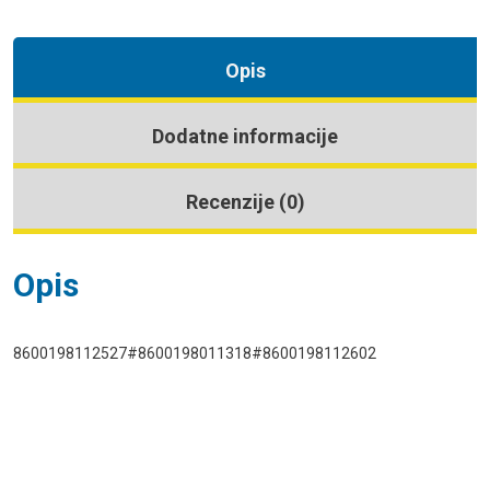
Opis
Dodatne informacije
Recenzije (0)
Opis
8600198112527#8600198011318#8600198112602