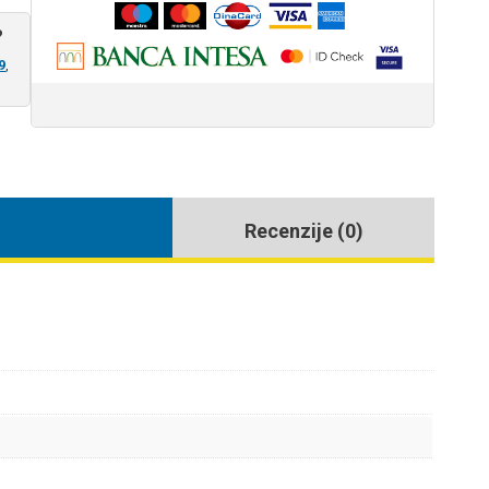
?
9
,
Recenzije (0)