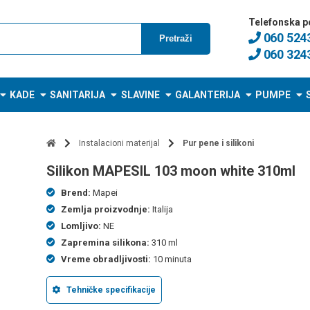
Telefonska p
060 524
Pretraži
060 324
KADE
SANITARIJA
SLAVINE
GALANTERIJA
PUMPE
Instalacioni materijal
Pur pene i silikoni
silikon MAPESIL 103 moon white 310ml
Brend:
Mapei
Zemlja proizvodnje:
Italija
Lomljivo:
NE
Zapremina silikona:
310 ml
Vreme obradljivosti:
10 minuta
Tehničke specifikacije