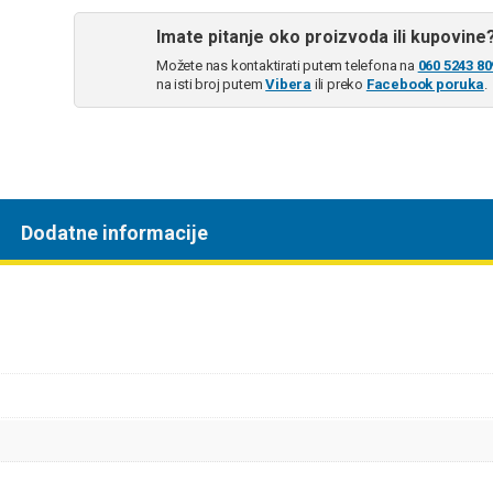
Imate pitanje oko proizvoda ili kupovine
Možete nas kontaktirati putem telefona na
060 5243 80
na isti broj putem
Vibera
ili preko
Facebook poruka
.
Dodatne informacije