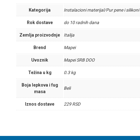
Kategorija
Instalacioni materijal/Pur pene i silikoni
Rok dostave
do 10 radnih dana
Zemlja proizvodnje
Italija
Brend
Mapei
Uvoznik
Mapei SRB DOO
Težina u kg
0.3 kg
Boja lepkova i fug
Beli
masa
Iznos dostave
229 RSD