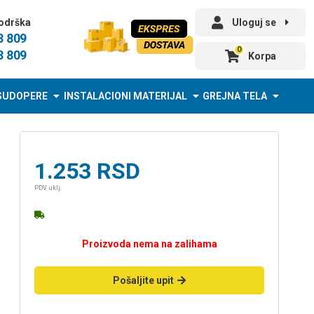
odrška
Uloguj se
3 809
0
3 809
Korpa
SUDOPERE
INSTALACIONI MATERIJAL
GREJNA TELA
1.253
RSD
PDV uklj.
Proizvoda nema na zalihama
Pošaljite upit