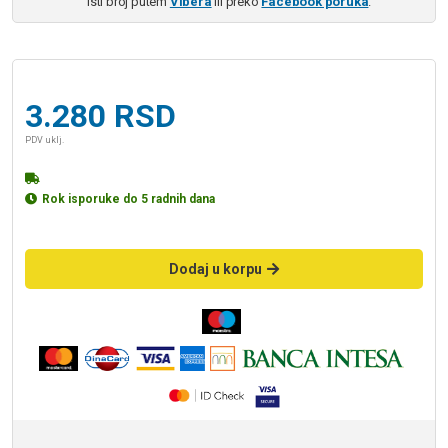
isti broj putem
Vibera
ili preko
Facebook poruka
.
3.280
RSD
PDV uklj.
Rok isporuke do 5 radnih dana
Dodaj u korpu