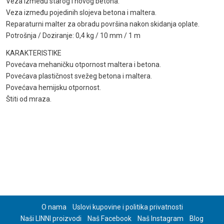
Veza između starog i novog betona.
Veza između pojedinih slojeva betona i maltera.
Reparaturni malter za obradu površina nakon skidanja oplate.
Potrošnja / Doziranje: 0,4 kg / 10 mm / 1 m
KARAKTERISTIKE
Povećava mehaničku otpornost maltera i betona.
Povećava plastičnost svežeg betona i maltera.
Povećava hemijsku otpornost.
Štiti od mraza.
O nama
Uslovi kupovine i politika privatnosti
Naši LINNI proizvodi
Naš Facebook
Naš Instagram
Blog