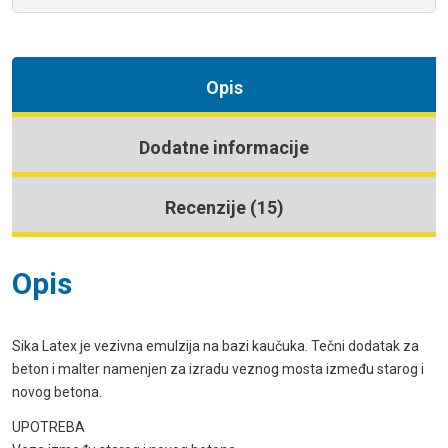
Opis
Dodatne informacije
Recenzije (15)
Opis
Sika Latex je vezivna emulzija na bazi kaučuka. Tečni dodatak za
beton i malter namenjen za izradu veznog mosta između starog i
novog betona.
UPOTREBA