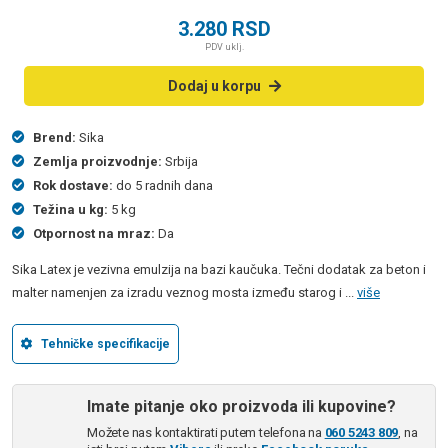
3.280
RSD
PDV uklj.
Dodaj u korpu
Brend:
Sika
Zemlja proizvodnje:
Srbija
Rok dostave:
do 5 radnih dana
Težina u kg:
5 kg
Otpornost na mraz:
Da
Sika Latex je vezivna emulzija na bazi kaučuka. Tečni dodatak za beton i
malter namenjen za izradu veznog mosta između starog i ...
više
Tehničke specifikacije
Imate pitanje oko proizvoda ili kupovine?
Možete nas kontaktirati putem telefona na
060 5243 809
, na