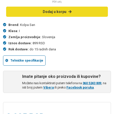
PDV uklj.
Dodaj u korpu
Brend:
Kolpa San
Klasa:
I
Zemlja proizvodnje:
Slovenija
Iznos dostave:
899 RSD
Rok dostave:
do 15 radnih dana
Tehničke specifikacije
Imate pitanje oko proizvoda ili kupovine?
Možete nas kontaktirati putem telefona na
060 5243 809
, na
isti broj putem
Vibera
ili preko
Facebook poruka
.