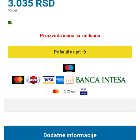
3.035
RSD
PDV uklj.
Proizvoda nema na zalihama
Pošaljite upit
Dodatne informacije