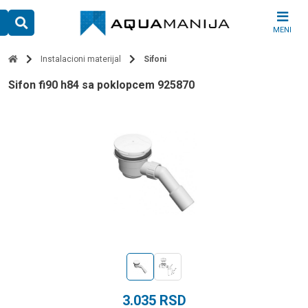
Skip
to
MENI
content
Instalacioni materijal
Sifoni
sifon fi90 h84 sa poklopcem 925870
3.035
RSD