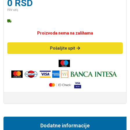
0
RSD
PDV uklj.
Proizvoda nema na zalihama
Pošaljite upit
Dodatne informacije