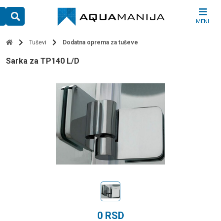
Skip
to
MENI
content
Tuševi
Dodatna oprema za tuševe
sarka za TP140 L/D
0
RSD