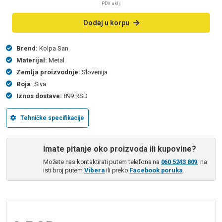
PDV uklj.
Dodaj u korpu
Brend:
Kolpa San
Materijal:
Metal
Zemlja proizvodnje:
Slovenija
Boja:
Siva
Iznos dostave:
899 RSD
Tehničke specifikacije
Imate pitanje oko proizvoda ili kupovine?
Možete nas kontaktirati putem telefona na
060 5243 809
, na
isti broj putem
Vibera
ili preko
Facebook poruka
.