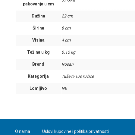
22*8*4
pakovanja u cm
Dužina
22 cm
Širina
8 cm
Visina
4 cm
Težina u kg
0.15 kg
Brend
Rosan
Kategorija
Tuševi/Tuš ručice
Lomljivo
NE
O nama
Uslovi kupovine i politika privatnosti