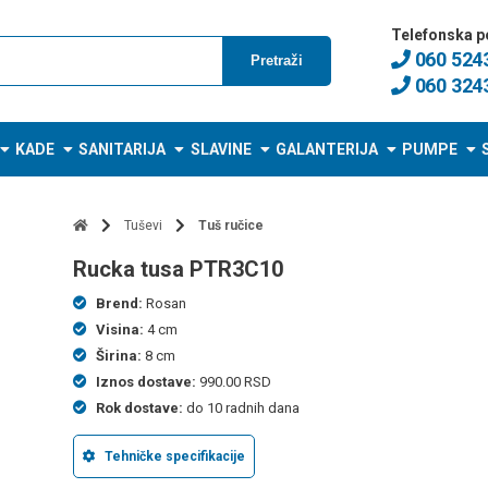
Telefonska p
060 524
Pretraži
060 324
KADE
SANITARIJA
SLAVINE
GALANTERIJA
PUMPE
Tuševi
Tuš ručice
rucka tusa PTR3C10
Brend:
Rosan
Visina:
4 cm
Širina:
8 cm
Iznos dostave:
990.00 RSD
Rok dostave:
do 10 radnih dana
Tehničke specifikacije