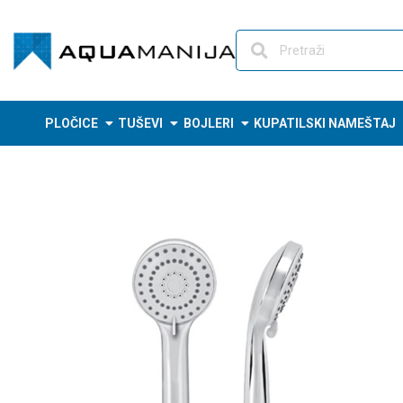
Skip
to
content
PLOČICE
TUŠEVI
BOJLERI
KUPATILSKI NAMEŠTAJ