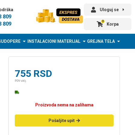
odrška
Uloguj se
3 809
0
3 809
Korpa
SUDOPERE
INSTALACIONI MATERIJAL
GREJNA TELA
755
RSD
PDV uklj.
Proizvoda nema na zalihama
Pošaljite upit