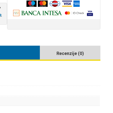
?
9
,
Recenzije (0)