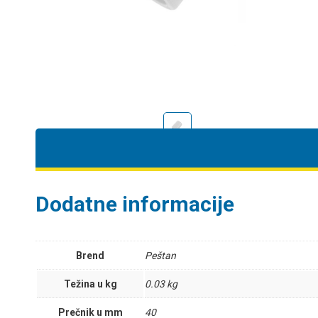
Dodatne informacije
Brend
Peštan
Težina u kg
0.03 kg
Prečnik u mm
40