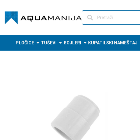
Skip
to
content
PLOČICE
TUŠEVI
BOJLERI
KUPATILSKI NAMEŠTAJ