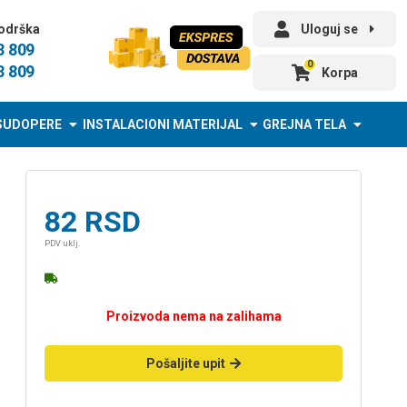
odrška
Uloguj se
3 809
0
3 809
Korpa
SUDOPERE
INSTALACIONI MATERIJAL
GREJNA TELA
82
RSD
PDV uklj.
Proizvoda nema na zalihama
Pošaljite upit