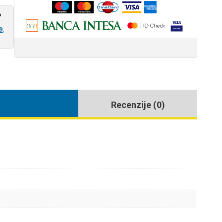
?
9
,
Recenzije (0)