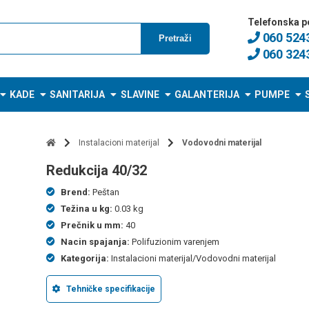
Telefonska p
060 524
Pretraži
060 324
KADE
SANITARIJA
SLAVINE
GALANTERIJA
PUMPE
Instalacioni materijal
Vodovodni materijal
redukcija 40/32
Brend:
Peštan
Težina u kg:
0.03 kg
Prečnik u mm:
40
Nacin spajanja:
Polifuzionim varenjem
Kategorija:
Instalacioni materijal/Vodovodni materijal
Tehničke specifikacije