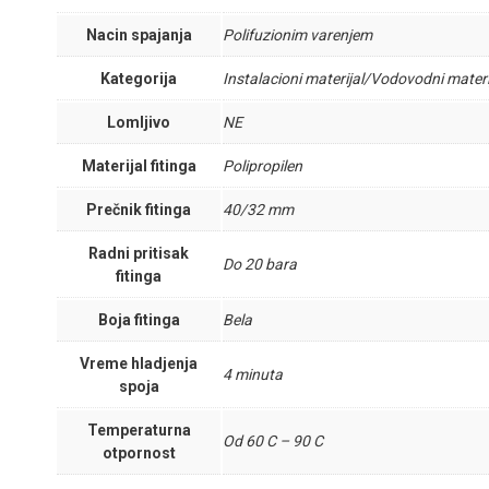
Nacin spajanja
Polifuzionim varenjem
Kategorija
Instalacioni materijal/Vodovodni materi
Lomljivo
NE
Materijal fitinga
Polipropilen
Prečnik fitinga
40/32 mm
Radni pritisak
Do 20 bara
fitinga
Boja fitinga
Bela
Vreme hladjenja
4 minuta
spoja
Temperaturna
Od 60 C – 90 C
otpornost