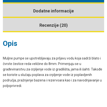
Dodatne informacije
Recenzije (20)
Opis
Muljne pumpe se upotrebljavaju za prljavu vodu koja sadrži blato i
čvrste čestice reda veličine do 8mm. Primenjuju se u
građevinarstvu za crpljenje vode iz gradilišta, jama ili šahti. Takođe
se koriste u slučaju poplava za crpljenje vode iz poplavljenih
područja, pražnjenje bazena i rezervoara kao i za navodnjavanje u
poljoprivredi.