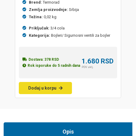
Brend:
Termorad
Zemlja proizvodnje:
Srbija
Težina:
0,02 kg
Priključak:
3/4 cola
Kategorija:
Bojleri/ Sigurnosni ventili za bojler
Dostava:
378
RSD
1.680
RSD
Rok isporuke do 5 radnih dana
PDV uklj.
Dodaj u korpu
Opis