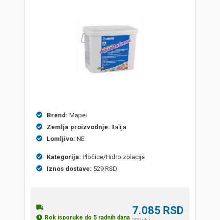
Brend:
Mapei
Zemlja proizvodnje:
Italija
Lomljivo:
NE
Kategorija:
Pločice/Hidroizolacija
Iznos dostave:
529 RSD
7.085
RSD
Rok isporuke do 5 radnih dana