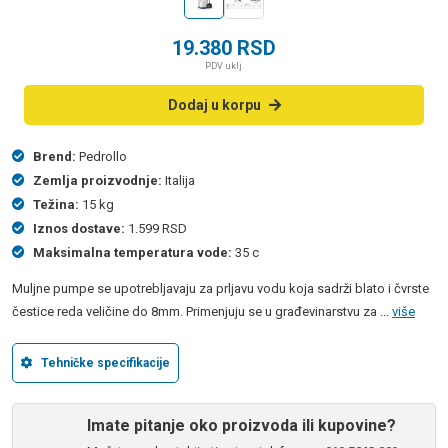
19.380
RSD
PDV uklj.
Dodaj u korpu
Brend:
Pedrollo
Zemlja proizvodnje:
Italija
Težina:
15 kg
Iznos dostave:
1.599 RSD
Maksimalna temperatura vode:
35 c
Muljne pumpe se upotrebljavaju za prljavu vodu koja sadrži blato i čvrste
čestice reda veličine do 8mm. Primenjuju se u građevinarstvu za ...
više
Tehničke specifikacije
Imate pitanje oko proizvoda ili kupovine?