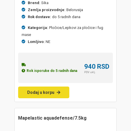
Brend:
Sika
Zemlja proizvodnje:
Belorusija
Rok dostave:
do 5 radnih dana
Kategorija:
Pločice/Lepkovi za pločice i fug
mase
Lomljivo:
NE
940
RSD
Rok isporuke do 5 radnih dana
PDV uklj.
Dodaj u korpu
mapelastic aquadefense/7.5kg