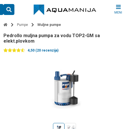
Skip
to
MENI
content
Pumpe
Muljne pumpe
Pedrollo muljna pumpa za vodu TOP2-GM sa
elekt.plovkom
4,50 (20 recenzija)
Ocenjeno
20
4.50
od 5
na
osnovu
ocena
kupaca