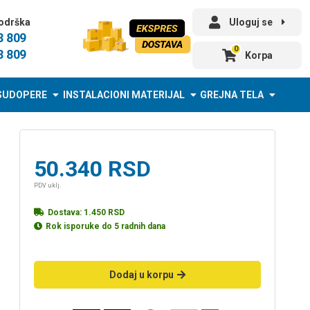
odrška
Uloguj se
3 809
0
3 809
Korpa
SUDOPERE
INSTALACIONI MATERIJAL
GREJNA TELA
50.340
RSD
PDV uklj.
Dostava:
1.450
RSD
Rok isporuke do 5 radnih dana
Dodaj u korpu