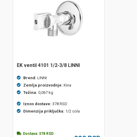
EK ventil 4101 1/2-3/8 LINNI
Brend:
LINNI
Zemlja proizvodnje:
Kina
Težina:
0,067 kg
Iznos dostave:
378 RSD
Dimenzija priključka:
1/2 cola
Dostava:
378
RSD