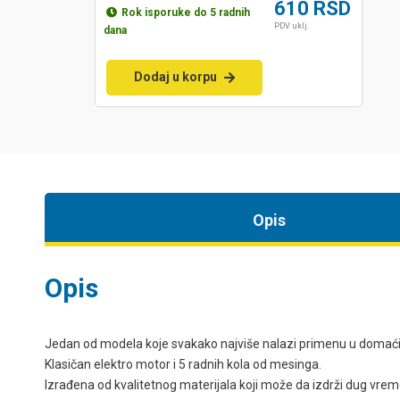
610
RSD
Rok isporuke do 5 radnih
PDV uklj.
dana
Dodaj u korpu
Opis
Opis
Jedan od modela koje svakako najviše nalazi primenu u domaćin
Klasičan elektro motor i 5 radnih kola od mesinga.
Izrađena od kvalitetnog materijala koji može da izdrži dug vreme