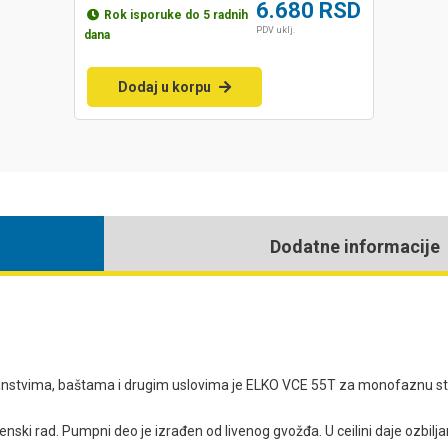
6.680
RSD
Rok isporuke do 5 radnih
PDV uklj.
dana
Dodaj u korpu
Dodatne informacije
stvima, baštama i drugim uslovima je ELKO VCE 55T za monofaznu struju.
nski rad. Pumpni deo je izrađen od livenog gvožđa. U ceilini daje ozbilja