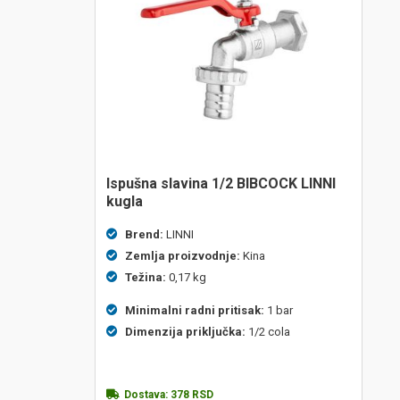
ispušna slavina 1/2 BIBCOCK LINNI
kugla
Brend:
LINNI
Zemlja proizvodnje:
Kina
Težina:
0,17 kg
Minimalni radni pritisak:
1 bar
Dimenzija priključka:
1/2 cola
Dostava:
378
RSD