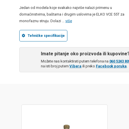
Jedan od modela koje svakako najviše nalazi primenu u
domaćinstvima, baštama i drugim uslovima je ELKO VCE 55T za
monofaznu struju. Dolazi ...
više
Tehničke specifikacije
Imate pitanje oko proizvoda ili kupovine
Možete nas kontaktirati putem telefona na
060 5243 80
na isti broj putem
Vibera
ili preko
Facebook poruka
.