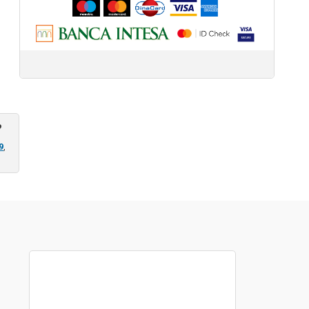
?
9
,