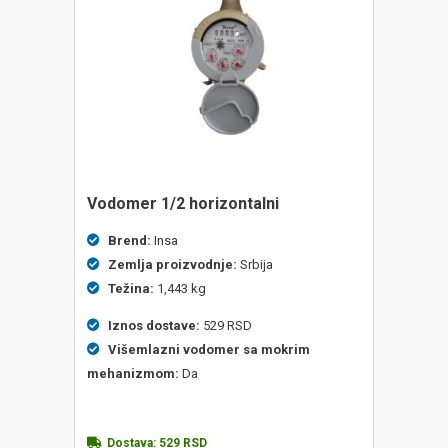
vodomer 1/2 horizontalni
Brend:
Insa
Zemlja proizvodnje:
Srbija
Težina:
1,443 kg
Iznos dostave:
529 RSD
Višemlazni vodomer sa mokrim
mehanizmom:
Da
Dostava:
529
RSD