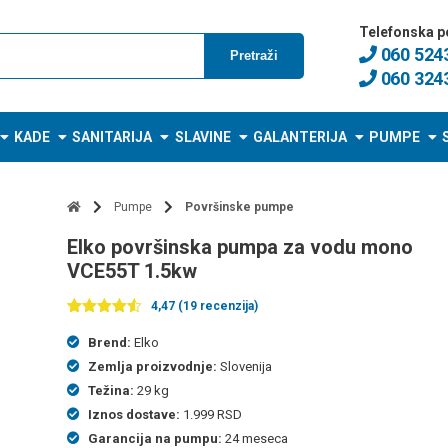
Telefonska p
060 524
Pretraži
060 324
KADE
SANITARIJA
SLAVINE
GALANTERIJA
PUMPE
Pumpe
Površinske pumpe
Elko površinska pumpa za vodu mono
VCE55T 1.5kw
4,47 (19 recenzija)
Ocenjeno
19
4.47
od 5
Brend:
Elko
na
Zemlja proizvodnje:
Slovenija
osnovu
ocena
Težina:
29 kg
kupaca
Iznos dostave:
1.999 RSD
Garancija na pumpu:
24 meseca