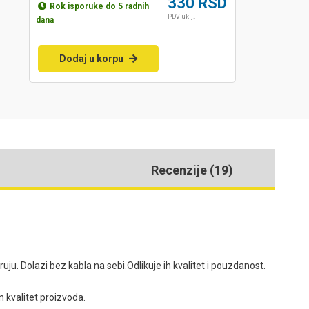
330
RSD
Rok isporuke do 5 radnih
PDV uklj.
dana
Dodaj u korpu
Recenzije (19)
 Dolazi bez kabla na sebi.Odlikuje ih kvalitet i pouzdanost.
n kvalitet proizvoda.