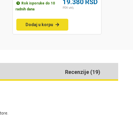
19.380
RSD
Rok isporuke do 10
PDV uklj.
radnih dana
Dodaj u korpu
Recenzije (19)
tore.