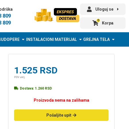
odrška
Uloguj se
3 809
0
3 809
Korpa
SUDOPERE
INSTALACIONI MATERIJAL
GREJNA TELA
1.525
RSD
PDV uklj.
Dostava:
1.260
RSD
Proizvoda nema na zalihama
Pošaljite upit