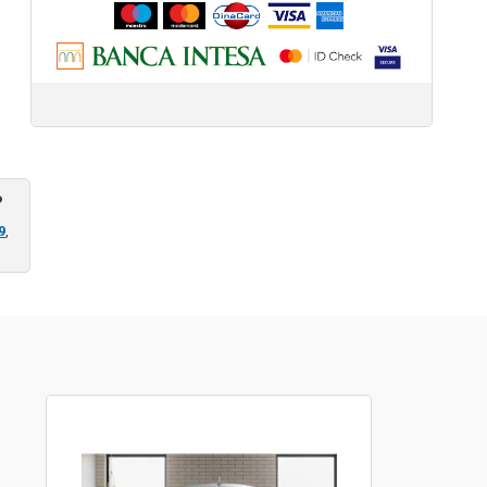
?
9
,