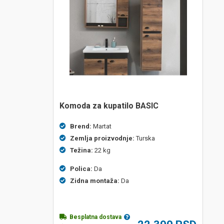
Komoda za kupatilo BASIC
Brend:
Martat
Zemlja proizvodnje:
Turska
Težina:
22 kg
Polica:
Da
Zidna montaža:
Da
Besplatna dostava