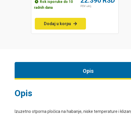
22.390
RSD
Rok isporuke do 10
PDV uklj.
radnih dana
Dodaj u korpu
Opis
Opis
Izuzetno otporna pločica na habanje, niske temperature i klizanje