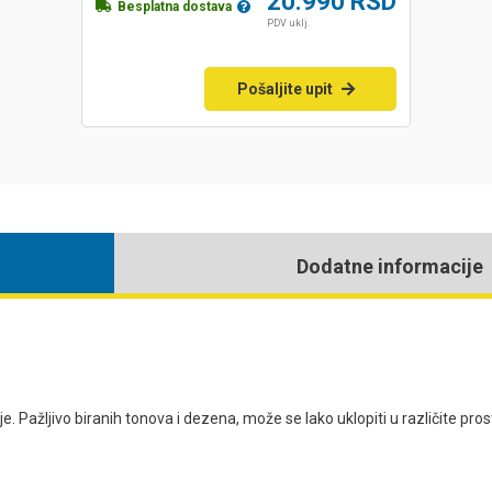
20.990
RSD
Besplatna dostava
PDV uklj.
Pošaljite upit
Dodatne informacije
. Pažljivo biranih tonova i dezena, može se lako uklopiti u različite pros