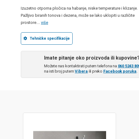
Izuzetno otporna pločica na habanje, niske temperature i klizanje.
Pažljivo biranih tonova i dezena, može se lako uklopiti u različite
prostore....
više
Tehničke specifikacije
Imate pitanje oko proizvoda ili kupovine
Možete nas kontaktirati putem telefona na
060 5243 80
na isti broj putem
Vibera
ili preko
Facebook poruka
.