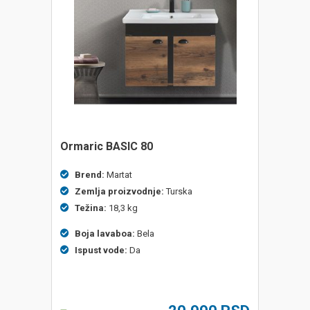
ormaric BASIC 80
Brend:
Martat
Zemlja proizvodnje:
Turska
Težina:
18,3 kg
Boja lavaboa:
Bela
Ispust vode:
Da