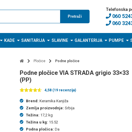
Telefonska p
060 524
Pretraži
060 324
KADE
SANITARIJA
SLAVINE
GALANTERIJA
PUMPE
Pločice
Podne pločice
Podne pločice VIA STRADA grigio 33×33
(PP)
4,58 (19 recenzija)
Ocenjeno
19
4.58
od 5
Brend:
Keramika Kanjiža
na
Zemlja proizvodnje:
Srbija
osnovu
ocena
Težina:
17,2 kg
kupaca
Težina u kg:
15.52
Podna pločica:
Da