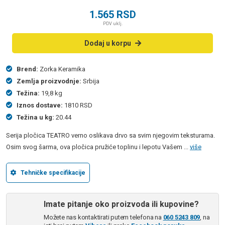
1.565
RSD
PDV uklj.
Dodaj u korpu
Brend:
Zorka Keramika
Zemlja proizvodnje:
Srbija
Težina:
19,8 kg
Iznos dostave:
1810 RSD
Težina u kg:
20.44
Serija pločica TEATRO verno oslikava drvo sa svim njegovim teksturama.
Osim svog šarma, ova pločica pružiće toplinu i lepotu Vašem ...
više
Tehničke specifikacije
Imate pitanje oko proizvoda ili kupovine?
Možete nas kontaktirati putem telefona na
060 5243 809
, na