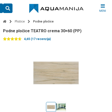
Skip
to
MENI
content
Pločice
Podne pločice
Podne pločice TEATRO crema 30×60 (PP)
4,65 (17 recenzija)
Ocenjeno
17
4.65
od 5
na osnovu
ocena
kupaca