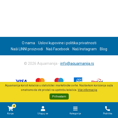
O nama
Uslovi kupovine i politika privatnosti
Naši LINNI proizvodi
Naš Facebook
Naš Instagram
Blog
© 2026 Aquamanija -
info@aquamanija.rs
Aquamanija koristi kolačiće u statističke i marketinške svrhe. Nastavkom korišćenja sajta
smatramo da ste pristali na upotrebu kolačića.
Više informacija
Prihvatam
0
Korpa
Uloguj se
Kategorije
Podrška