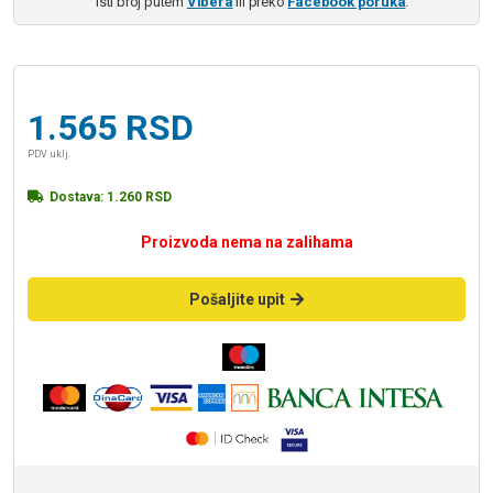
isti broj putem
Vibera
ili preko
Facebook poruka
.
1.565
RSD
PDV uklj.
Dostava:
1.260
RSD
Proizvoda nema na zalihama
Pošaljite upit