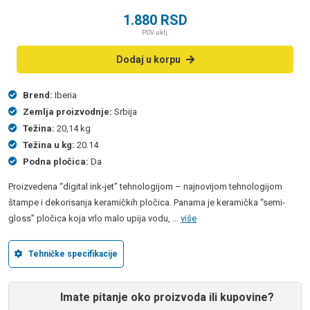
1.880
RSD
PDV uklj.
Dodaj u korpu
Brend:
Iberia
Zemlja proizvodnje:
Srbija
Težina:
20,14 kg
Težina u kg:
20.14
Podna pločica:
Da
Proizvedena “digital ink-jet” tehnologijom – najnovijom tehnologijom
štampe i dekorisanja keramičkih pločica. Panama je keramička “semi-
gloss” pločica koja vrlo malo upija vodu, ...
više
Tehničke specifikacije
Imate pitanje oko proizvoda ili kupovine?