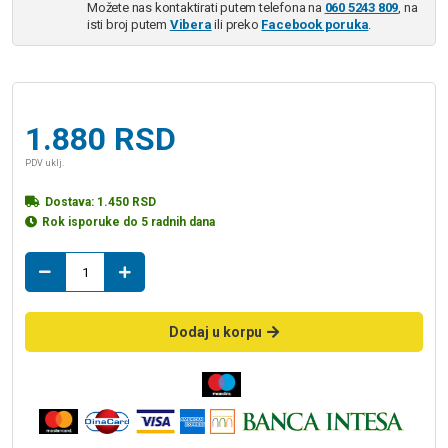
Možete nas kontaktirati putem telefona na
060 5243 809
, na
isti broj putem
Vibera
ili preko
Facebook poruka
.
1.880
RSD
PDV uklj.
Dostava:
1.450
RSD
Rok isporuke do 5 radnih dana
Podne
pločice
PANAMA
crema
Dodaj u korpu
30x60
(PP)
količina