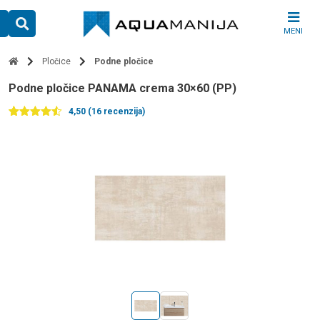
Skip
to
MENI
content
Pločice
Podne pločice
Podne pločice PANAMA crema 30×60 (PP)
4,50 (16 recenzija)
Ocenjeno
16
4.50
od 5
na
osnovu
ocena
kupaca