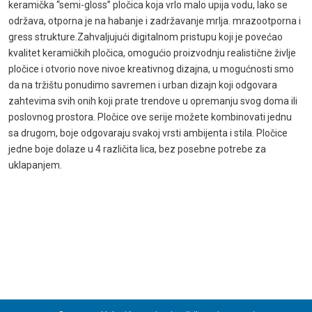
keramička “semi-gloss” pločica koja vrlo malo upija vodu, lako se
održava, otporna je na habanje i zadržavanje mrlja. mrazootporna i
gress strukture.Zahvaljujući digitalnom pristupu koji je povećao
kvalitet keramičkih pločica, omogućio proizvodnju realistične življe
pločice i otvorio nove nivoe kreativnog dizajna, u mogućnosti smo
da na tržištu ponudimo savremen i urban dizajn koji odgovara
zahtevima svih onih koji prate trendove u opremanju svog doma ili
poslovnog prostora. Pločice ove serije možete kombinovati jednu
sa drugom, boje odgovaraju svakoj vrsti ambijenta i stila. Pločice
jedne boje dolaze u 4 različita lica, bez posebne potrebe za
uklapanjem.