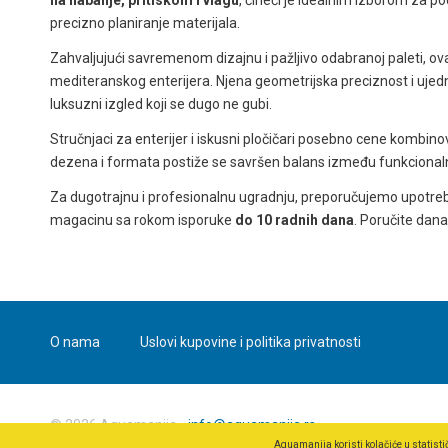
precizno planiranje materijala.
Zahvaljujući savremenom dizajnu i pažljivo odabranoj paleti, ova
mediteranskog enterijera. Njena geometrijska preciznost i ujed
luksuzni izgled koji se dugo ne gubi.
Stručnjaci za enterijer i iskusni pločičari posebno cene kombin
dezena i formata postiže se savršen balans između funkcionalnos
Za dugotrajnu i profesionalnu ugradnju, preporučujemo upotre
magacinu sa rokom isporuke
do 10 radnih dana
. Poručite dana
O nama
Uslovi kupovine i politika privatnosti
© 2026 Aquamanija -
info@aquamanija.rs
Aquamanija koristi kolačiće u statist