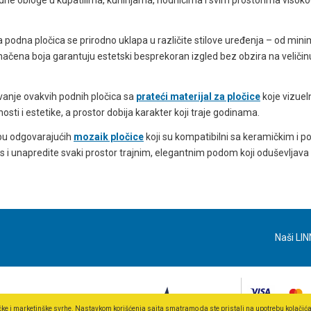
 podna pločica se prirodno uklapa u različite stilove uređenja – od mini
načena boja garantuju estetski besprekoran izgled bez obzira na veličin
ovanje ovakvih podnih pločica sa
prateći materijal za pločice
koje vizuel
ti i estetike, a prostor dobija karakter koji traje godinama.
bu odgovarajućih
mozaik pločice
koji su kompatibilni sa keramičkim i 
s i unapredite svaki prostor trajnim, elegantnim podom koji oduševljava 
Naši LIN
ičke i marketinške svrhe. Nastavkom korišćenja sajta smatramo da ste pristali na upotrebu kolačić