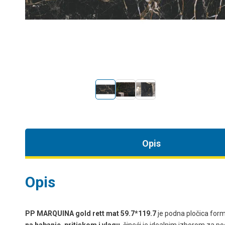
Opis
Opis
PP MARQUINA gold rett mat 59.7*119.7
je podna pločica for
na habanje, pritiskom i vlagu
, čineći je idealnim izborom za 