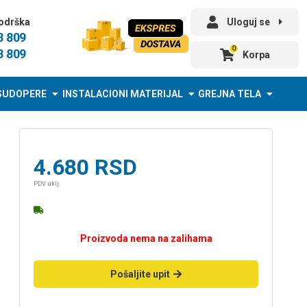
odrška
Uloguj se
3 809
0
3 809
Korpa
SUDOPERE
INSTALACIONI MATERIJAL
GREJNA TELA
4.680
RSD
PDV uklj.
Proizvoda nema na zalihama
Pošaljite upit