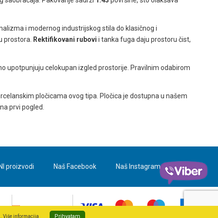
malizma i modernog industrijskog stila do klasičnog i
u prostora.
Rektifikovani rubovi
i tanka fuga daju prostoru čist,
no upotpunjuju celokupan izgled prostorije. Pravilnim odabirom
porcelanskim pločicama ovog tipa. Pločica je dostupna u našem
na prvi pogled.
NI proizvodi
Naš Facebook
Naš Instagram
Blog
Prihvatam
a.
Više informacija