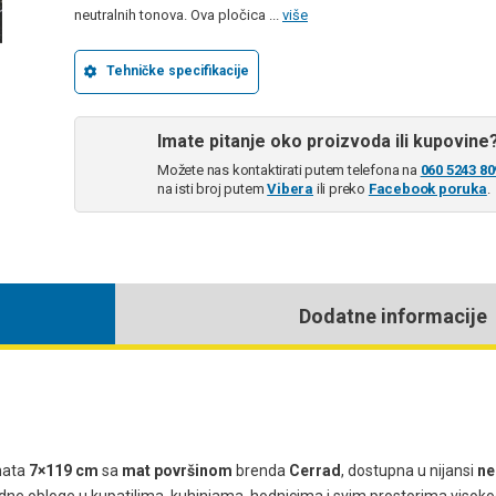
neutralnih tonova. Ova pločica ...
više
Tehničke specifikacije
Imate pitanje oko proizvoda ili kupovine
Možete nas kontaktirati putem telefona na
060 5243 80
na isti broj putem
Vibera
ili preko
Facebook poruka
.
Dodatne informacije
mata
7×119 cm
sa
mat površinom
brenda
Cerrad
, dostupna u nijansi
ne
podne obloge u kupatilima, kuhinjama, hodnicima i svim prostorima visok