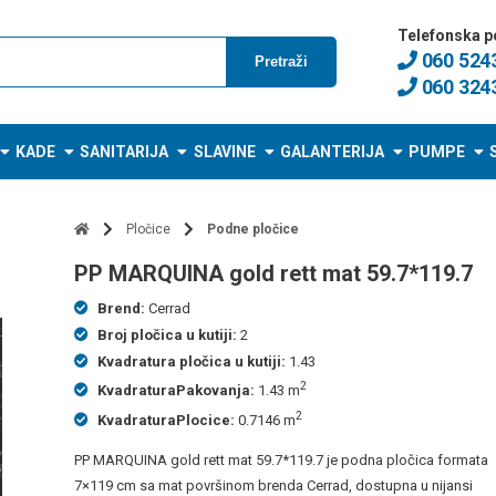
Telefonska p
060 524
Pretraži
060 324
KADE
SANITARIJA
SLAVINE
GALANTERIJA
PUMPE
Pločice
Podne pločice
PP MARQUINA gold rett mat 59.7*119.7
Brend:
Cerrad
Broj pločica u kutiji:
2
Kvadratura pločica u kutiji:
1.43
2
KvadraturaPakovanja:
1.43 m
2
KvadraturaPlocice:
0.7146 m
PP MARQUINA gold rett mat 59.7*119.7 je podna pločica formata
7×119 cm sa mat površinom brenda Cerrad, dostupna u nijansi