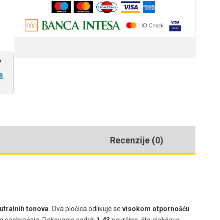
?
9
,
Recenzije (0)
utralnih tonova
. Ova pločica odlikuje se
visokom otpornošću
og saobraćaja. Pakovanje sadrži
1.43
površine, što olakšava