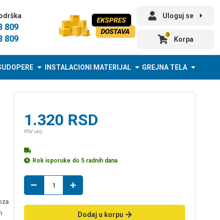
odrška
Uloguj se
3 809
0
3 809
Korpa
SUDOPERE
INSTALACIONI MATERIJAL
GREJNA TELA
1.320
RSD
PDV uklj.
Rok isporuke do 5 radnih dana
PP
MARBLE
oza
white
m
33*33
Dodaj u korpu