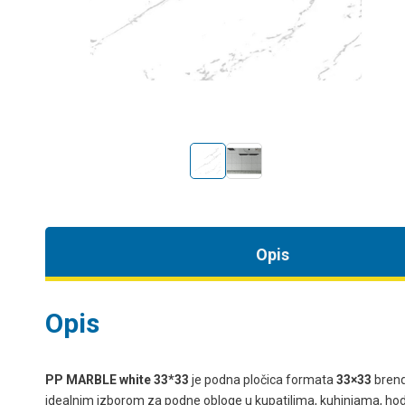
Opis
Opis
PP MARBLE white 33*33
je podna pločica formata
33×33
bren
idealnim izborom za podne obloge u kupatilima, kuhinjama, hod