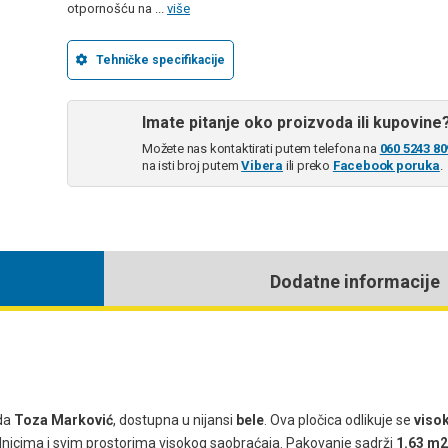
otpornošću na ...
više
Tehničke specifikacije
Imate pitanje oko proizvoda ili kupovine
Možete nas kontaktirati putem telefona na
060 5243 80
na isti broj putem
Vibera
ili preko
Facebook poruka
.
Dodatne informacije
da
Toza Marković
, dostupna u nijansi
bele
. Ova pločica odlikuje se
viso
nicima i svim prostorima visokog saobraćaja. Pakovanje sadrži
1.63 m2