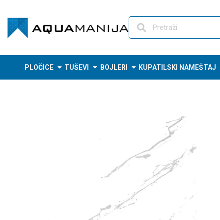
Skip
to
content
PLOČICE
TUŠEVI
BOJLERI
KUPATILSKI NAMEŠTAJ