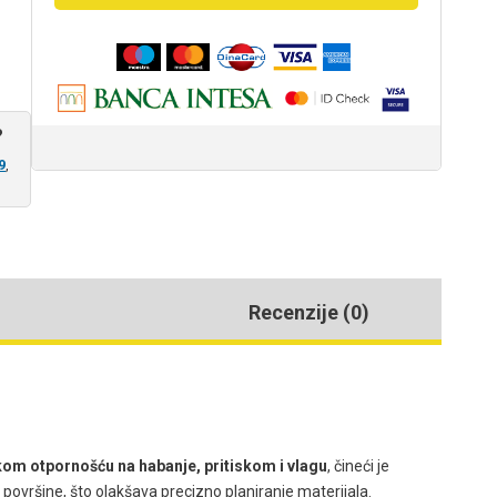
količina
?
9
,
Recenzije (0)
kom otpornošću na habanje, pritiskom i vlagu
, čineći je
površine, što olakšava precizno planiranje materijala.