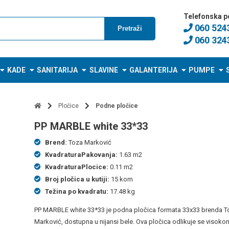
Telefonska p
060 524
Pretraži
060 324
KADE
SANITARIJA
SLAVINE
GALANTERIJA
PUMPE
Pločice
Podne pločice
PP MARBLE white 33*33
Brend:
Toza Marković
KvadraturaPakovanja:
1.63 m2
KvadraturaPlocice:
0.11 m2
Broj pločica u kutiji:
15 kom
Težina po kvadratu:
17.48 kg
PP MARBLE white 33*33 je podna pločica formata 33x33 brenda T
Marković, dostupna u nijansi bele. Ova pločica odlikuje se visoko