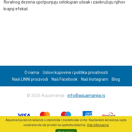
floralnog dezena upotpunjuju celokupan utisak i zaokružuju njihov
krajnji efekat.
O nama
Uslovi kupovine i politika privatnosti
Naši LINNI proizvodi
Naš Facebook
Naš Instagram
Blog
© 2026 Aquamanija -
info@aquamanija.rs
Aquamanija koristi kolačiće u statističke i marketinške svrhe. Nastavkom korišćenja sajta
smatramo da ste pristali na upotrebu kolačića.
Više informacija