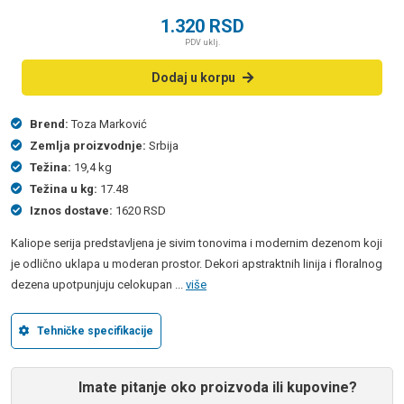
1.320
RSD
PDV uklj.
Dodaj u korpu
Brend:
Toza Marković
Zemlja proizvodnje:
Srbija
Težina:
19,4 kg
Težina u kg:
17.48
Iznos dostave:
1620 RSD
Kaliope serija predstavljena je sivim tonovima i modernim dezenom koji
je odlično uklapa u moderan prostor. Dekori apstraktnih linija i floralnog
dezena upotpunjuju celokupan ...
više
Tehničke specifikacije
Imate pitanje oko proizvoda ili kupovine?