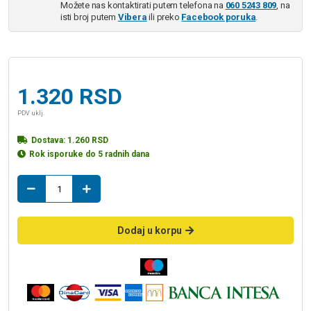
Možete nas kontaktirati putem telefona na
060 5243 809
, na
isti broj putem
Vibera
ili preko
Facebook poruka
.
1.320
RSD
PDV uklj.
Dostava:
1.260
RSD
Rok isporuke do 5 radnih dana
Podne
pločice
KALIOPE
beige
Dodaj u korpu
dark
33x33
(PP)
količina