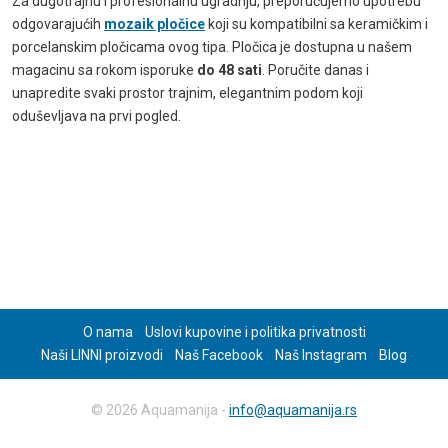
Za dugotrajnu i profesionalnu ugradnju, preporučujemo upotrebu
odgovarajućih
mozaik pločice
koji su kompatibilni sa keramičkim i
porcelanskim pločicama ovog tipa. Pločica je dostupna u našem
magacinu sa rokom isporuke
do 48 sati
. Poručite danas i
unapredite svaki prostor trajnim, elegantnim podom koji
oduševljava na prvi pogled.
O nama
Uslovi kupovine i politika privatnosti
Naši LINNI proizvodi
Naš Facebook
Naš Instagram
Blog
© 2026 Aquamanija -
info@aquamanija.rs