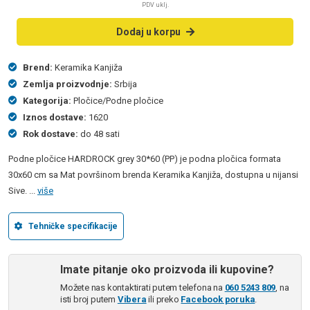
PDV uklj.
Dodaj u korpu
Brend:
Keramika Kanjiža
Zemlja proizvodnje:
Srbija
Kategorija:
Pločice/Podne pločice
Iznos dostave:
1620
Rok dostave:
do 48 sati
Podne pločice HARDROCK grey 30*60 (PP) je podna pločica formata
30x60 cm sa Mat površinom brenda Keramika Kanjiža, dostupna u nijansi
Sive. ...
više
Tehničke specifikacije
Imate pitanje oko proizvoda ili kupovine?
Možete nas kontaktirati putem telefona na
060 5243 809
, na
isti broj putem
Vibera
ili preko
Facebook poruka
.