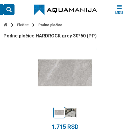
Skip
to
MENI
content
Pločice
Podne pločice
Podne pločice HARDROCK grey 30*60 (PP)
1.715
RSD