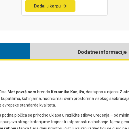
Dodaj u korpu
Dodatne informacije
0
sa
Mat površinom
brenda
Keramika Kanjiža
, dostupna u nijansi
Zlat
u kupatilima, kuhinjama, hodnicima i svim prostorima visokog saobraćaj
je evropske standarde kvaliteta.
 podna pločica se prirodno uklapa u različite stilove uređenja – od mini
a ispunjava stroge kriterijume trajnosti i otpornosti na habanje. Njena g
ni rubovi
i tanka fuga daju prostoru čist, luksuzni izgled koji se dugo ne 