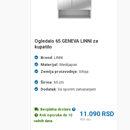
ogledalo 65 GENEVA LINNI za
kupatilo
Brend:
LINNI
Materijal:
Medijapan
Zemlja proizvodnje:
Srbija
Širina:
65 cm
Dodatak:
Sa sporim zatvaranjem
Besplatna dostava
11.090
RSD
Rok isporuke do 10
PDV uklj.
radnih dana