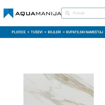
Skip
to
content
PLOČICE
TUŠEVI
BOJLERI
KUPATILSKI NAMEŠTAJ