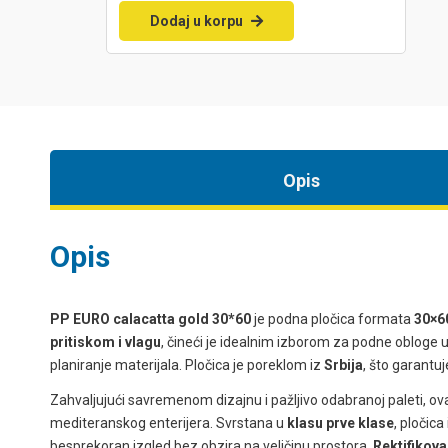
Dodaj u korpu
Opis
Opis
PP EURO calacatta gold 30*60
je podna pločica formata
30×6
pritiskom i vlagu
, čineći je idealnim izborom za podne obloge 
planiranje materijala. Pločica je poreklom iz
Srbija
, što garantu
Zahvaljujući savremenom dizajnu i pažljivo odabranoj paleti, ova
mediteranskog enterijera. Svrstana u
klasu prve klase
, pločic
besprekoran izgled bez obzira na veličinu prostora.
Rektifikova