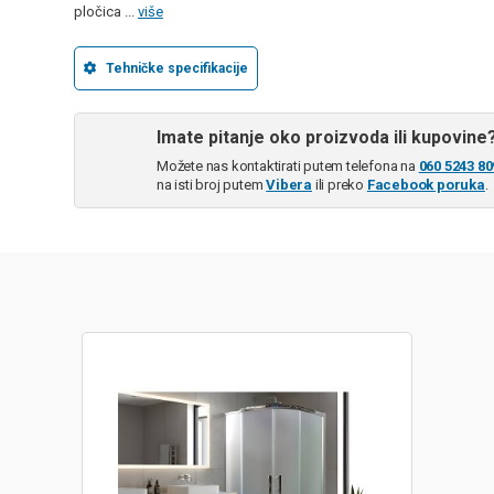
pločica ...
više
Tehničke specifikacije
Imate pitanje oko proizvoda ili kupovine
Možete nas kontaktirati putem telefona na
060 5243 80
na isti broj putem
Vibera
ili preko
Facebook poruka
.