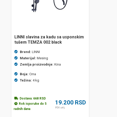
LINNI slavina za kadu sa usponskim
tušem TEMZA 002 black
Brend:
LINNI
Materijal:
Mesing
Zemlja proizvodnje:
Kina
Boja:
Crna
Težina:
4 kg
Dostava:
668
RSD
19.200
RSD
Rok isporuke do 5
PDV uklj.
radnih dana