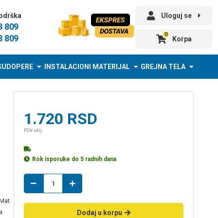
odrška
Uloguj se
3 809
0
3 809
Korpa
SUDOPERE
INSTALACIONI MATERIJAL
GREJNA TELA
1.720
RSD
PDV uklj.
Rok isporuke do 5 radnih dana
PP
EURO
calacatta
 Mat
gold
a
Dodaj u korpu