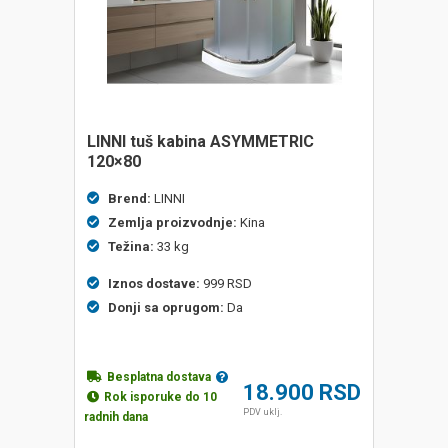
LINNI tuš kabina ASYMMETRIC
120×80
Brend:
LINNI
Zemlja proizvodnje:
Kina
Težina:
33 kg
Iznos dostave:
999 RSD
Donji sa oprugom:
Da
Besplatna dostava
18.900
RSD
Rok isporuke do 10
PDV uklj.
radnih dana