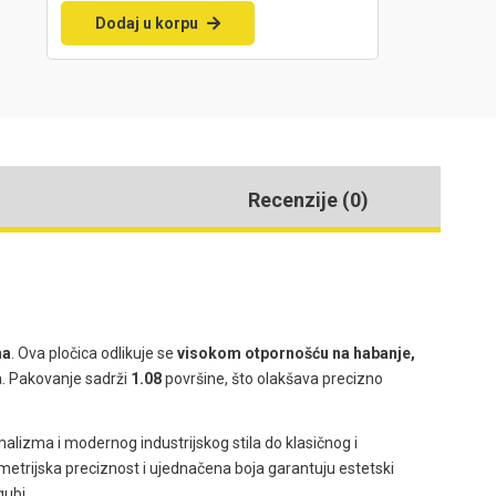
Dodaj u korpu
Recenzije (0)
na
. Ova pločica odlikuje se
visokom otpornošću na habanje,
a. Pakovanje sadrži
1.08
površine, što olakšava precizno
malizma i modernog industrijskog stila do klasičnog i
eometrijska preciznost i ujednačena boja garantuju estetski
gubi.