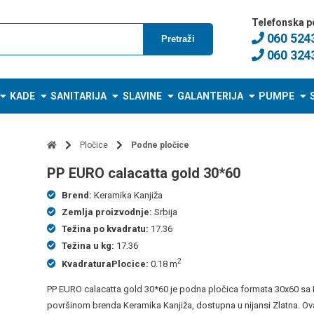
Telefonska p
060 524
Pretraži
060 324
KADE
SANITARIJA
SLAVINE
GALANTERIJA
PUMPE
Pločice
Podne pločice
PP EURO calacatta gold 30*60
Brend:
Keramika Kanjiža
Zemlja proizvodnje:
Srbija
Težina po kvadratu:
17.36
Težina u kg:
17.36
2
KvadraturaPlocice:
0.18 m
PP EURO calacatta gold 30*60 je podna pločica formata 30x60 sa
površinom brenda Keramika Kanjiža, dostupna u nijansi Zlatna. Ov