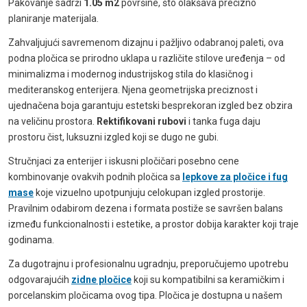
Pakovanje sadrži
1.05 m2
površine, što olakšava precizno
planiranje materijala.
Zahvaljujući savremenom dizajnu i pažljivo odabranoj paleti, ova
podna pločica se prirodno uklapa u različite stilove uređenja – od
minimalizma i modernog industrijskog stila do klasičnog i
mediteranskog enterijera. Njena geometrijska preciznost i
ujednačena boja garantuju estetski besprekoran izgled bez obzira
na veličinu prostora.
Rektifikovani rubovi
i tanka fuga daju
prostoru čist, luksuzni izgled koji se dugo ne gubi.
Stručnjaci za enterijer i iskusni pločičari posebno cene
kombinovanje ovakvih podnih pločica sa
lepkove za pločice i fug
mase
koje vizuelno upotpunjuju celokupan izgled prostorije.
Pravilnim odabirom dezena i formata postiže se savršen balans
između funkcionalnosti i estetike, a prostor dobija karakter koji traje
godinama.
Za dugotrajnu i profesionalnu ugradnju, preporučujemo upotrebu
odgovarajućih
zidne pločice
koji su kompatibilni sa keramičkim i
porcelanskim pločicama ovog tipa. Pločica je dostupna u našem