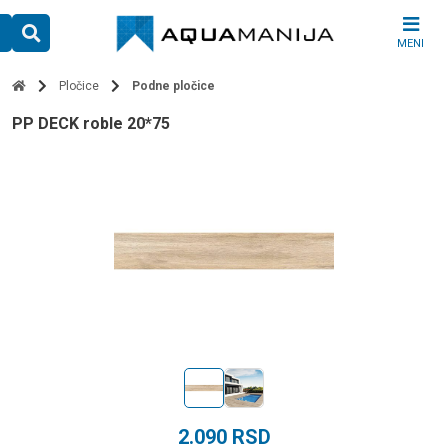
Skip
to
MENI
content
Pločice
Podne pločice
PP DECK roble 20*75
2.090
RSD