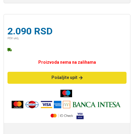
2.090
RSD
PDV uklj.
Proizvoda nema na zalihama
Pošaljite upit