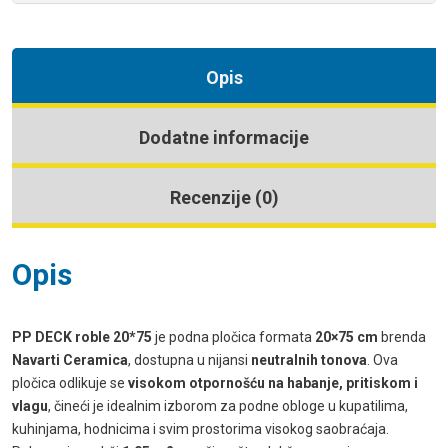
Opis
Dodatne informacije
Recenzije (0)
Opis
PP DECK roble 20*75
je podna pločica formata
20×75 cm
brenda
Navarti Ceramica
, dostupna u nijansi
neutralnih tonova
. Ova
pločica odlikuje se
visokom otpornošću na habanje, pritiskom i
vlagu
, čineći je idealnim izborom za podne obloge u kupatilima,
kuhinjama, hodnicima i svim prostorima visokog saobraćaja.