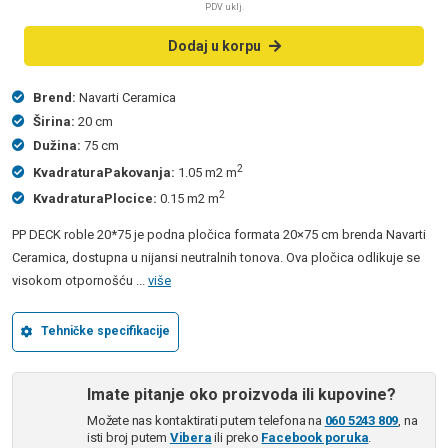
PDV uklj.
Dodaj u korpu
Brend:
Navarti Ceramica
Širina:
20 cm
Dužina:
75 cm
2
KvadraturaPakovanja:
1.05 m2 m
2
KvadraturaPlocice:
0.15 m2 m
PP DECK roble 20*75 je podna pločica formata 20×75 cm brenda Navarti
Ceramica, dostupna u nijansi neutralnih tonova. Ova pločica odlikuje se
visokom otpornošću ...
više
Tehničke specifikacije
Imate pitanje oko proizvoda ili kupovine?
Možete nas kontaktirati putem telefona na
060 5243 809
, na
isti broj putem
Vibera
ili preko
Facebook poruka
.