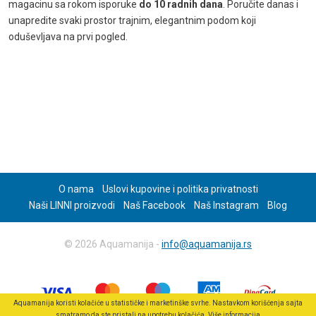
magacinu sa rokom isporuke
do 10 radnih dana
. Poručite danas i
unapredite svaki prostor trajnim, elegantnim podom koji
oduševljava na prvi pogled.
O nama
Uslovi kupovine i politika privatnosti
Naši LINNI proizvodi
Naš Facebook
Naš Instagram
Blog
© 2026 Aquamanija -
info@aquamanija.rs
Aquamanija koristi kolačiće u statističke i marketinške svrhe. Nastavkom korišćenja sajta
smatramo da ste pristali na upotrebu kolačića.
Više informacija