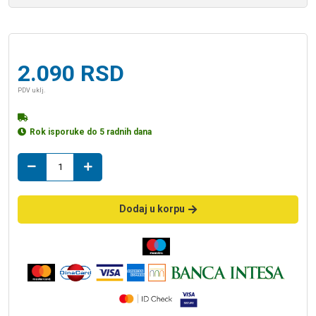
2.090
RSD
PDV uklj.
Rok isporuke do 5 radnih dana
PP
DECK
gris
20*75
Dodaj u korpu
količina