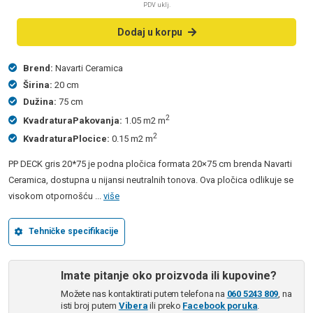
PDV uklj.
Dodaj u korpu
Brend:
Navarti Ceramica
Širina:
20 cm
Dužina:
75 cm
2
KvadraturaPakovanja:
1.05 m2 m
2
KvadraturaPlocice:
0.15 m2 m
PP DECK gris 20*75 je podna pločica formata 20×75 cm brenda Navarti
Ceramica, dostupna u nijansi neutralnih tonova. Ova pločica odlikuje se
visokom otpornošću ...
više
Tehničke specifikacije
Imate pitanje oko proizvoda ili kupovine?
Možete nas kontaktirati putem telefona na
060 5243 809
, na
isti broj putem
Vibera
ili preko
Facebook poruka
.