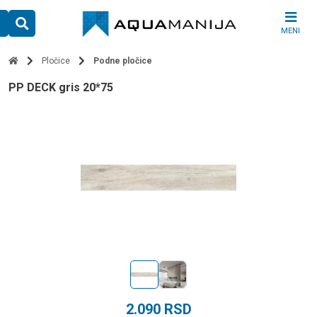
Skip
to
MENI
content
Pločice
Podne pločice
PP DECK gris 20*75
2.090
RSD