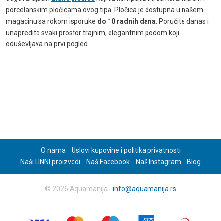
porcelanskim pločicama ovog tipa. Pločica je dostupna u našem
magacinu sa rokom isporuke
do 10 radnih dana
. Poručite danas i
unapredite svaki prostor trajnim, elegantnim podom koji
oduševljava na prvi pogled.
O nama
Uslovi kupovine i politika privatnosti
Naši LINNI proizvodi
Naš Facebook
Naš Instagram
Blog
© 2026 Aquamanija -
info@aquamanija.rs