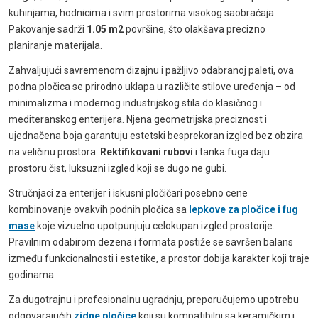
kuhinjama, hodnicima i svim prostorima visokog saobraćaja.
Pakovanje sadrži
1.05 m2
površine, što olakšava precizno
planiranje materijala.
Zahvaljujući savremenom dizajnu i pažljivo odabranoj paleti, ova
podna pločica se prirodno uklapa u različite stilove uređenja – od
minimalizma i modernog industrijskog stila do klasičnog i
mediteranskog enterijera. Njena geometrijska preciznost i
ujednačena boja garantuju estetski besprekoran izgled bez obzira
na veličinu prostora.
Rektifikovani rubovi
i tanka fuga daju
prostoru čist, luksuzni izgled koji se dugo ne gubi.
Stručnjaci za enterijer i iskusni pločičari posebno cene
kombinovanje ovakvih podnih pločica sa
lepkove za pločice i fug
mase
koje vizuelno upotpunjuju celokupan izgled prostorije.
Pravilnim odabirom dezena i formata postiže se savršen balans
između funkcionalnosti i estetike, a prostor dobija karakter koji traje
godinama.
Za dugotrajnu i profesionalnu ugradnju, preporučujemo upotrebu
odgovarajućih
zidne pločice
koji su kompatibilni sa keramičkim i