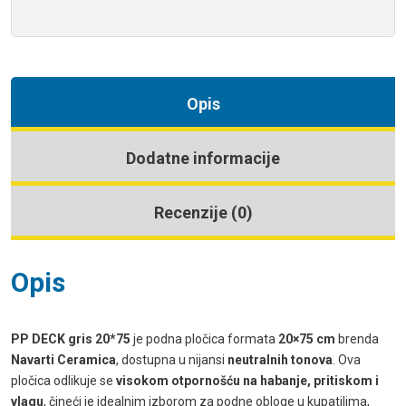
Opis
Dodatne informacije
Recenzije (0)
Opis
PP DECK gris 20*75
je podna pločica formata
20×75 cm
brenda
Navarti Ceramica
, dostupna u nijansi
neutralnih tonova
. Ova
pločica odlikuje se
visokom otpornošću na habanje, pritiskom i
vlagu
, čineći je idealnim izborom za podne obloge u kupatilima,