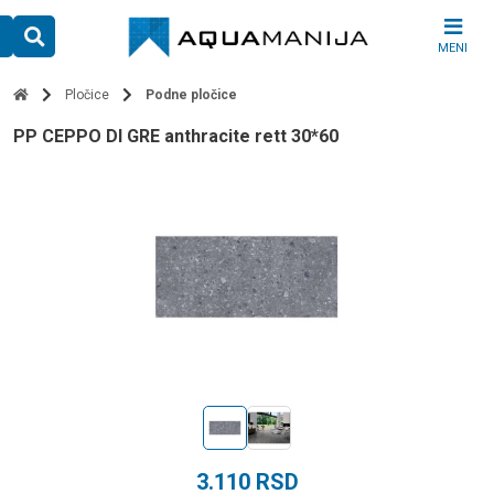
Skip
to
MENI
content
Pločice
Podne pločice
PP CEPPO DI GRE anthracite rett 30*60
3.110
RSD