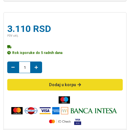
3.110
RSD
PDV uklj.
Rok isporuke do 5 radnih dana
PP
CEPPO
DI
GRE
Dodaj u korpu
anthracite
rett
30*60
količina