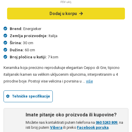
PDV uklj.
Dodaj u korpu
Brend:
Energieker
Zemlja proizvodnje:
Italija
Širina:
30 cm
Dužina:
60 cm
Broj pločica u kutiji:
7 kom
Keramika koja precizno reprodukuje elegantan Ceppo di Gre, tipicno
italijanski kamen sa velikim ukljucenim sljuncima, interpretiranim u 4
prirodne boje. Postoji vise velicina i povrsina u ...
više
Tehničke specifikacije
Imate pitanje oko proizvoda ili kupovine?
Možete nas kontaktirati putem telefona na
060 5243 809
, na
isti broj putem
Vibera
ili preko
Facebook poruka
.