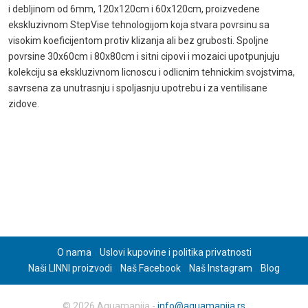
i debljinom od 6mm, 120x120cm i 60x120cm, proizvedene
ekskluzivnom StepVise tehnologijom koja stvara povrsinu sa
visokim koeficijentom protiv klizanja ali bez grubosti. Spoljne
povrsine 30x60cm i 80x80cm i sitni cipovi i mozaici upotpunjuju
kolekciju sa ekskluzivnom licnoscu i odlicnim tehnickim svojstvima,
savrsena za unutrasnju i spoljasnju upotrebu i za ventilisane
zidove.
O nama
Uslovi kupovine i politika privatnosti
Naši LINNI proizvodi
Naš Facebook
Naš Instagram
Blog
© 2026 Aquamanija -
info@aquamanija.rs