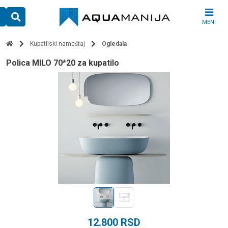
Skip
to
MENI
content
Kupatilski nameštaj
Ogledala
polica MILO 70*20 za kupatilo
12.800
RSD