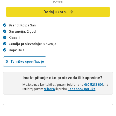
PDV uklj.
Dodaj u korpu
Brend:
Kolpa San
Garancija:
2 god
Klasa:
I
Zemlja proizvodnje:
Slovenija
Boja:
Bela
Tehničke specifikacije
Imate pitanje oko proizvoda ili kupovine?
Možete nas kontaktirati putem telefona na
060 5243 809
, na
isti broj putem
Vibera
ili preko
Facebook poruka
.