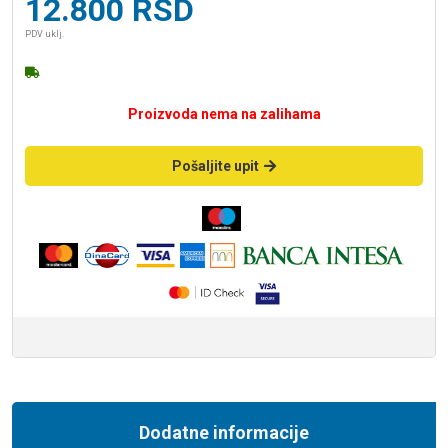
12.800
RSD
PDV uklj.
Proizvoda nema na zalihama
Pošaljite upit
Dodatne informacije