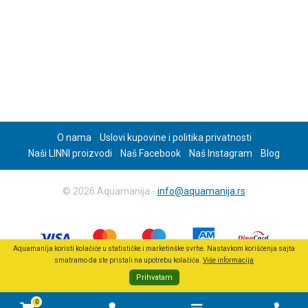
O nama
Uslovi kupovine i politika privatnosti
Naši LINNI proizvodi
Naš Facebook
Naš Instagram
Blog
© 2026 Aquamanija -
info@aquamanija.rs
Aquamanija koristi kolačiće u statističke i marketinške svrhe. Nastavkom korišćenja sajta
smatramo da ste pristali na upotrebu kolačića.
Više informacija
Prihvatam
0