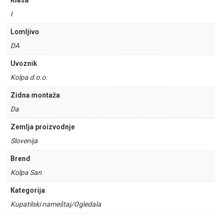
Klasa
I
Lomljivo
DA
Uvoznik
Kolpa d.o.o.
Zidna montaža
Da
Zemlja proizvodnje
Slovenija
Brend
Kolpa San
Kategorija
Kupatilski nameštaj/Ogledala