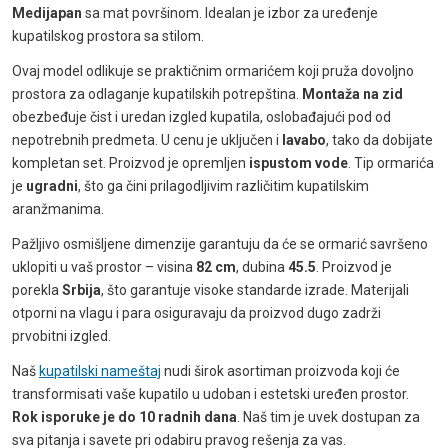
Medijapan
sa mat površinom. Idealan je izbor za uređenje
kupatilskog prostora sa stilom.
Ovaj model odlikuje se praktičnim ormarićem koji pruža dovoljno
prostora za odlaganje kupatilskih potrepština.
Montaža na zid
obezbeđuje čist i uredan izgled kupatila, oslobađajući pod od
nepotrebnih predmeta. U cenu je uključen i
lavabo
, tako da dobijate
kompletan set. Proizvod je opremljen
ispustom vode
. Tip ormarića
je
ugradni
, što ga čini prilagodljivim različitim kupatilskim
aranžmanima.
Pažljivo osmišljene dimenzije garantuju da će se ormarić savršeno
uklopiti u vaš prostor – visina
82 cm
, dubina
45.5
. Proizvod je
porekla
Srbija
, što garantuje visoke standarde izrade. Materijali
otporni na vlagu i para osiguravaju da proizvod dugo zadrži
prvobitni izgled.
Naš
kupatilski nameštaj
nudi širok asortiman proizvoda koji će
transformisati vaše kupatilo u udoban i estetski uređen prostor.
Rok isporuke je do 10 radnih dana
. Naš tim je uvek dostupan za
sva pitanja i savete pri odabiru pravog rešenja za vas.