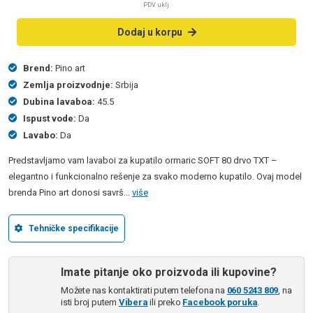
PDV uklj.
Dodaj u korpu
Brend:
Pino art
Zemlja proizvodnje:
Srbija
Dubina lavaboa:
45.5
Ispust vode:
Da
Lavabo:
Da
Predstavljamo vam lavaboi za kupatilo ormaric SOFT 80 drvo TXT –
elegantno i funkcionalno rešenje za svako moderno kupatilo. Ovaj model
brenda Pino art donosi savrš...
više
Tehničke specifikacije
Imate pitanje oko proizvoda ili kupovine?
Možete nas kontaktirati putem telefona na
060 5243 809
, na
isti broj putem
Vibera
ili preko
Facebook poruka
.