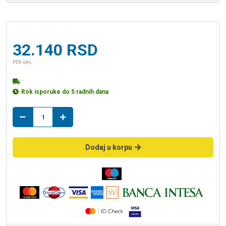
32.140
RSD
PDV uklj.
Rok isporuke do 5 radnih dana
ormaric
SOFT
80
drvo
Dodaj u korpu
TXT
količina