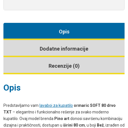
Opis
Dodatne informacije
Recenzije (0)
Opis
Predstavljamo vam
lavaboi za kupatilo
ormaric SOFT 80 drvo
TXT
– elegantno i funkcionalno rešenje za svako moderno
kupatilo. Ovaj model brenda
Pino art
donosi savršenu kombinaciju
dizajna i praktičnosti, dostupan u
širini 80 cm
, u boji
Bež
, izrađen od