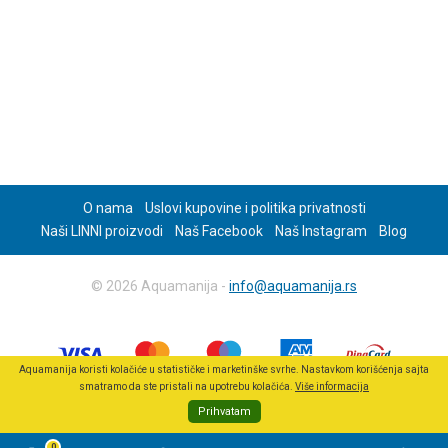
O nama
Uslovi kupovine i politika privatnosti
Naši LINNI proizvodi
Naš Facebook
Naš Instagram
Blog
© 2026 Aquamanija -
info@aquamanija.rs
Aquamanija koristi kolačiće u statističke i marketinške svrhe. Nastavkom korišćenja sajta
smatramo da ste pristali na upotrebu kolačića.
Više informacija
Prihvatam
0