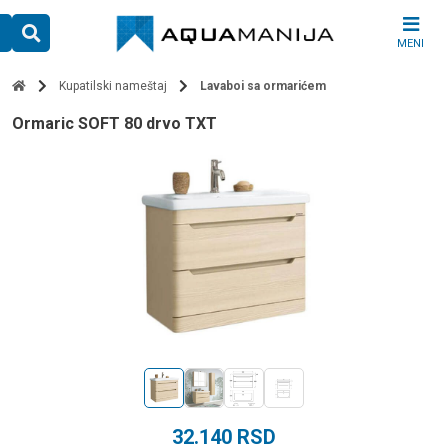
Skip
to
MENI
content
Kupatilski nameštaj
Lavaboi sa ormarićem
ormaric SOFT 80 drvo TXT
32.140
RSD