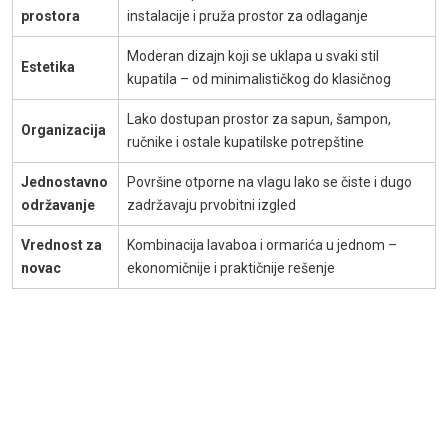
prostora
instalacije i pruža prostor za odlaganje
Moderan dizajn koji se uklapa u svaki stil
Estetika
kupatila – od minimalističkog do klasičnog
Lako dostupan prostor za sapun, šampon,
Organizacija
ručnike i ostale kupatilske potrepštine
Jednostavno
Površine otporne na vlagu lako se čiste i dugo
održavanje
zadržavaju prvobitni izgled
Vrednost za
Kombinacija lavaboa i ormarića u jednom –
novac
ekonomičnije i praktičnije rešenje