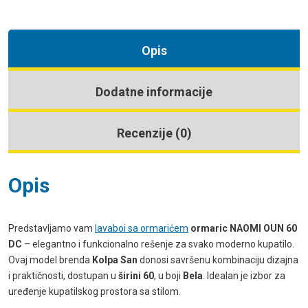
Opis
Dodatne informacije
Recenzije (0)
Opis
Predstavljamo vam
lavaboi sa ormarićem
ormaric NAOMI OUN 60
DC
– elegantno i funkcionalno rešenje za svako moderno kupatilo.
Ovaj model brenda
Kolpa San
donosi savršenu kombinaciju dizajna
i praktičnosti, dostupan u
širini 60
, u boji
Bela
. Idealan je izbor za
uređenje kupatilskog prostora sa stilom.