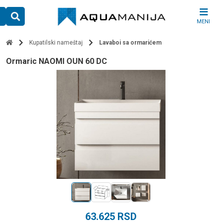
Skip
to
MENI
content
Kupatilski nameštaj
Lavaboi sa ormarićem
ormaric NAOMI OUN 60 DC
63.625
RSD