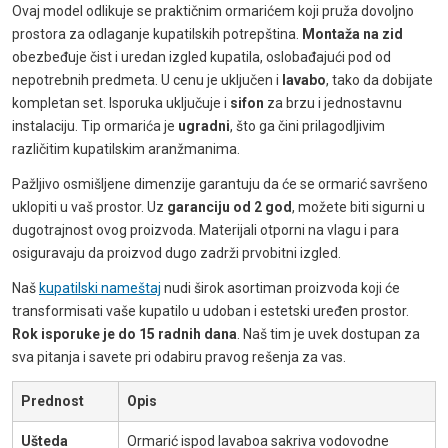
Ovaj model odlikuje se praktičnim ormarićem koji pruža dovoljno
prostora za odlaganje kupatilskih potrepština.
Montaža na zid
obezbeđuje čist i uredan izgled kupatila, oslobađajući pod od
nepotrebnih predmeta. U cenu je uključen i
lavabo
, tako da dobijate
kompletan set. Isporuka uključuje i
sifon
za brzu i jednostavnu
instalaciju. Tip ormarića je
ugradni
, što ga čini prilagodljivim
različitim kupatilskim aranžmanima.
Pažljivo osmišljene dimenzije garantuju da će se ormarić savršeno
uklopiti u vaš prostor. Uz
garanciju od 2 god
, možete biti sigurni u
dugotrajnost ovog proizvoda. Materijali otporni na vlagu i para
osiguravaju da proizvod dugo zadrži prvobitni izgled.
Naš
kupatilski nameštaj
nudi širok asortiman proizvoda koji će
transformisati vaše kupatilo u udoban i estetski uređen prostor.
Rok isporuke je do 15 radnih dana
. Naš tim je uvek dostupan za
sva pitanja i savete pri odabiru pravog rešenja za vas.
Prednost
Opis
Ušteda
Ormarić ispod lavaboa sakriva vodovodne