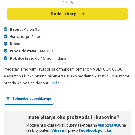
PDV uklj.
Dodaj u korpu
Brend:
Kolpa San
Garancija:
2 god
Klasa:
I
Iznos dostave:
899 RSD
Rok dostave:
do 15 radnih dana
Predstavljamo vam lavaboi sa ormarićem ormaric NAOMI OUN 60 DC –
elegantno i funkcionalno rešenje za svako moderno kupatilo. Ovaj model
brenda Kolpa San donosi ...
više
Tehničke specifikacije
Imate pitanje oko proizvoda ili kupovine?
Možete nas kontaktirati putem telefona na
060 5243 809
, na
isti broj putem
Vibera
ili preko
Facebook poruka
.