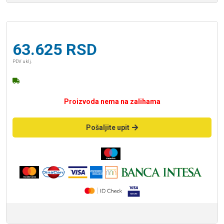
63.625
RSD
PDV uklj.
Proizvoda nema na zalihama
Pošaljite upit