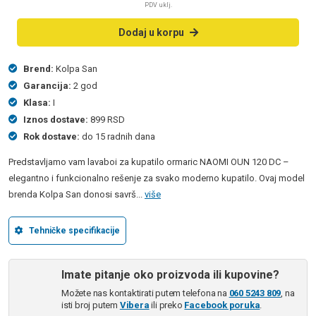
PDV uklj.
Dodaj u korpu
Brend:
Kolpa San
Garancija:
2 god
Klasa:
I
Iznos dostave:
899 RSD
Rok dostave:
do 15 radnih dana
Predstavljamo vam lavaboi za kupatilo ormaric NAOMI OUN 120 DC –
elegantno i funkcionalno rešenje za svako moderno kupatilo. Ovaj model
brenda Kolpa San donosi savrš...
više
Tehničke specifikacije
Imate pitanje oko proizvoda ili kupovine?
Možete nas kontaktirati putem telefona na
060 5243 809
, na
isti broj putem
Vibera
ili preko
Facebook poruka
.