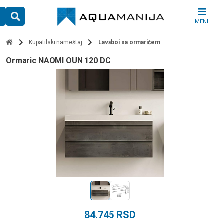
Skip
to
MENI
content
Kupatilski nameštaj
Lavaboi sa ormarićem
ormaric NAOMI OUN 120 DC
84.745
RSD