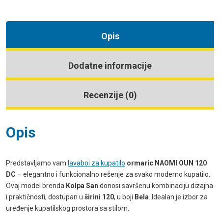
Opis
Dodatne informacije
Recenzije (0)
Opis
Predstavljamo vam
lavaboi za kupatilo
ormaric NAOMI OUN 120
DC
– elegantno i funkcionalno rešenje za svako moderno kupatilo.
Ovaj model brenda
Kolpa San
donosi savršenu kombinaciju dizajna
i praktičnosti, dostupan u
širini 120
, u boji
Bela
. Idealan je izbor za
uređenje kupatilskog prostora sa stilom.