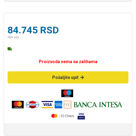
84.745
RSD
PDV uklj.
Proizvoda nema na zalihama
Pošaljite upit