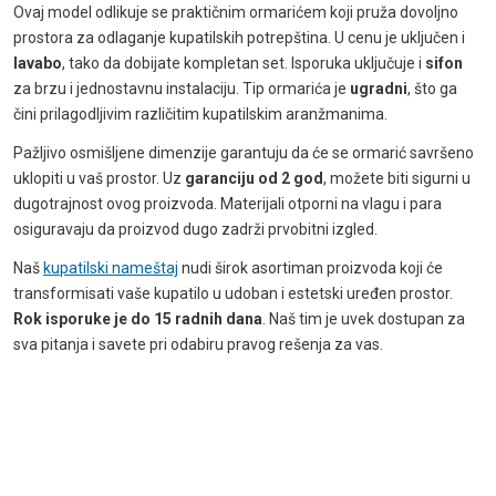
Ovaj model odlikuje se praktičnim ormarićem koji pruža dovoljno
prostora za odlaganje kupatilskih potrepština. U cenu je uključen i
lavabo
, tako da dobijate kompletan set. Isporuka uključuje i
sifon
za brzu i jednostavnu instalaciju. Tip ormarića je
ugradni
, što ga
čini prilagodljivim različitim kupatilskim aranžmanima.
Pažljivo osmišljene dimenzije garantuju da će se ormarić savršeno
uklopiti u vaš prostor. Uz
garanciju od 2 god
, možete biti sigurni u
dugotrajnost ovog proizvoda. Materijali otporni na vlagu i para
osiguravaju da proizvod dugo zadrži prvobitni izgled.
Naš
kupatilski nameštaj
nudi širok asortiman proizvoda koji će
transformisati vaše kupatilo u udoban i estetski uređen prostor.
Rok isporuke je do 15 radnih dana
. Naš tim je uvek dostupan za
sva pitanja i savete pri odabiru pravog rešenja za vas.