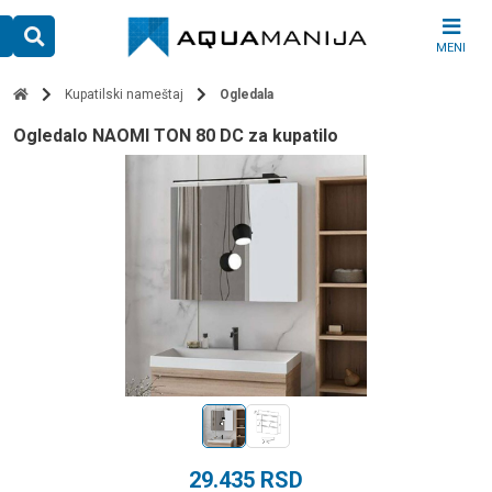
Skip
to
MENI
content
Kupatilski nameštaj
Ogledala
ogledalo NAOMI TON 80 DC za kupatilo
29.435
RSD