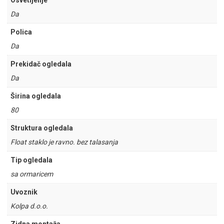
Osvetljenje
Da
Polica
Da
Prekidač ogledala
Da
Širina ogledala
80
Struktura ogledala
Float staklo je ravno. bez talasanja
Tip ogledala
sa ormaricem
Uvoznik
Kolpa d.o.o.