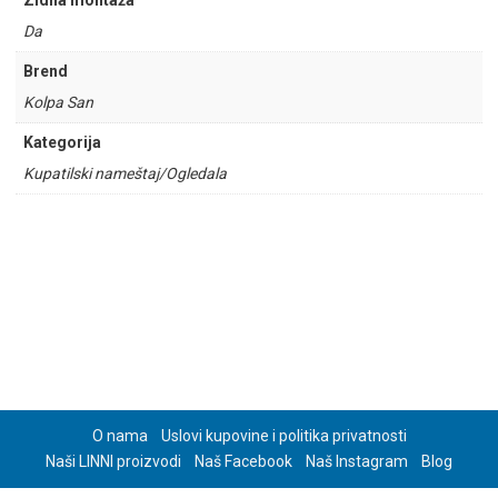
Zidna montaža
Da
Brend
Kolpa San
Kategorija
Kupatilski nameštaj/Ogledala
O nama
Uslovi kupovine i politika privatnosti
Naši LINNI proizvodi
Naš Facebook
Naš Instagram
Blog