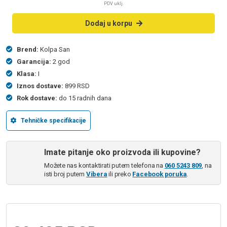
PDV uklj.
Dodaj u korpu
Brend:
Kolpa San
Garancija:
2 god
Klasa:
I
Iznos dostave:
899 RSD
Rok dostave:
do 15 radnih dana
Tehničke specifikacije
Imate pitanje oko proizvoda ili kupovine?
Možete nas kontaktirati putem telefona na
060 5243 809
, na
isti broj putem
Vibera
ili preko
Facebook poruka
.