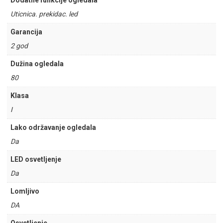
Dodatne funkcije ogledala
Uticnica. prekidac. led
Garancija
2 god
Dužina ogledala
80
Klasa
I
Lako održavanje ogledala
Da
LED osvetljenje
Da
Lomljivo
DA