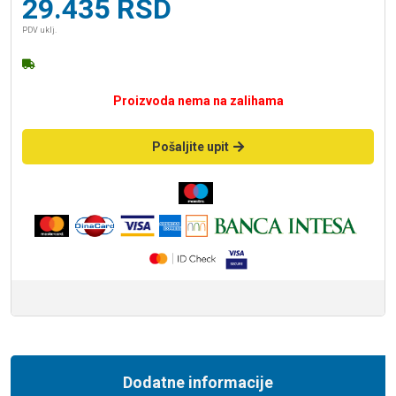
29.435
RSD
PDV uklj.
Proizvoda nema na zalihama
Pošaljite upit
Dodatne informacije