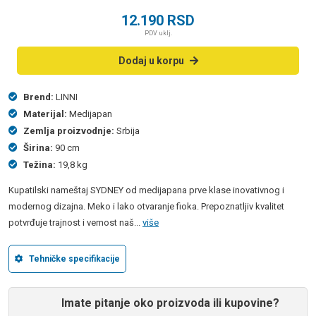
12.190
RSD
PDV uklj.
Dodaj u korpu
Brend:
LINNI
Materijal:
Medijapan
Zemlja proizvodnje:
Srbija
Širina:
90 cm
Težina:
19,8 kg
Kupatilski nameštaj SYDNEY od medijapana prve klase inovativnog i
modernog dizajna. Meko i lako otvaranje fioka. Prepoznatljiv kvalitet
potvrđuje trajnost i vernost naš...
više
Tehničke specifikacije
Imate pitanje oko proizvoda ili kupovine?