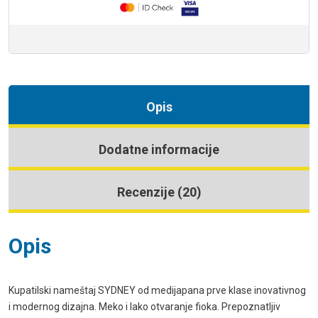
Opis
Dodatne informacije
Recenzije (20)
Opis
Kupatilski nameštaj SYDNEY od medijapana prve klase inovativnog
i modernog dizajna. Meko i lako otvaranje fioka. Prepoznatljiv