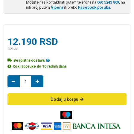
Možete nas kontaktirati putem telefona na
060 5243 809
, na
isti broj putem
Vibera
ili preko
Facebook poruka
.
12.190
RSD
PDV uklj.
Besplatna dostava
Rok isporuke do 10 radnih dana
ogledalo
za
kupatilo
90
Dodaj u korpu
SYDNEY
LINNI
količina