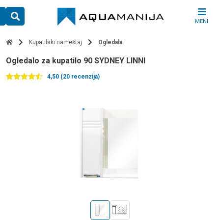
Skip
to
MENI
content
Kupatilski nameštaj
Ogledala
ogledalo za kupatilo 90 SYDNEY LINNI
4,50 (20 recenzija)
Ocenjeno
20
4.50
od 5
na
osnovu
ocena
kupaca