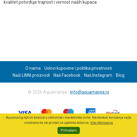
kvalitet potvrđuje trajnost i vernost naših kupaca.
O nama
Uslovi kupovine i politika privatnosti
Naši LINNI proizvodi
Naš Facebook
Naš Instagram
Blog
© 2026 Aquamanija -
info@aquamanija.rs
Aquamanija koristi kolačiće u statističke i marketinške svrhe. Nastavkom korišćenja sajta
smatramo da ste pristali na upotrebu kolačića.
Više informacija
Prihvatam