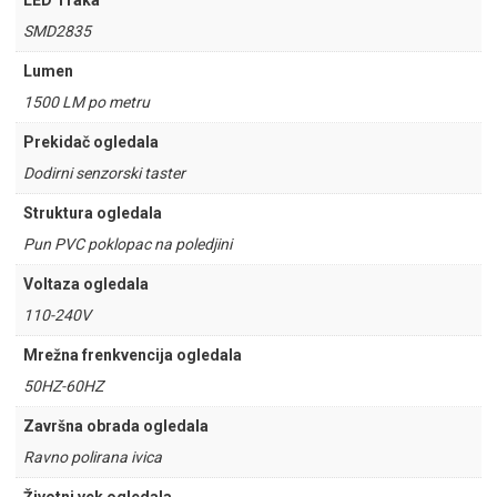
LED Traka
SMD2835
Lumen
1500 LM po metru
Prekidač ogledala
Dodirni senzorski taster
Struktura ogledala
Pun PVC poklopac na poledjini
Voltaza ogledala
110-240V
Mrežna frenkvencija ogledala
50HZ-60HZ
Završna obrada ogledala
Ravno polirana ivica