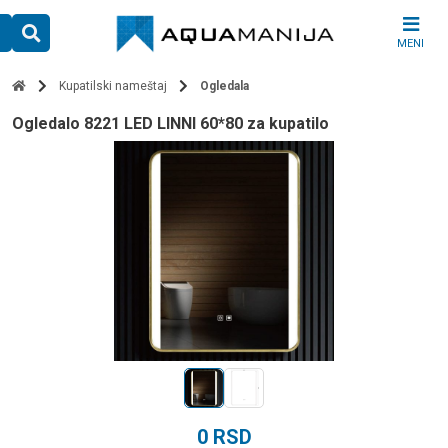
Skip
to
MENI
content
Kupatilski nameštaj
Ogledala
ogledalo 8221 LED LINNI 60*80 za kupatilo
0
RSD