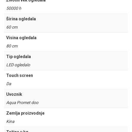
Životni vek ogledala
50000 h
Širina ogledala
60 cm
Visina ogledala
80 cm
Tip ogledala
LED ogledalo
Touch screen
Da
Uvoznik
Aqua Promet doo
Zemlja proizvodnje
Kina