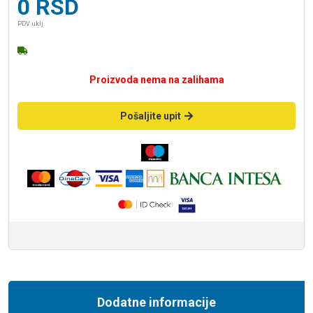
0
RSD
PDV uklj.
Proizvoda nema na zalihama
Pošaljite upit
Dodatne informacije