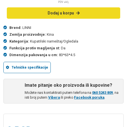
PDV uklj.
Dodaj u korpu
Brend:
LINNI
Zemlja proizvodnje:
Kina
Kategorija:
Kupatilski nameštaj/Ogledala
Funkcija protiv magljenja st:
Da
Dimenzija pakovanja u cm:
83*63*4.5
Tehničke specifikacije
Imate pitanje oko proizvoda ili kupovine?
Možete nas kontaktirati putem telefona na
060 5243 809
, na
isti broj putem
Vibera
ili preko
Facebook poruka
.