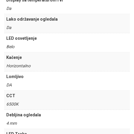
Display sa temperaturom i vr
Da
Lako održavanje ogledala
Da
LED osvetljenje
Belo
Kačenje
Horizontalno
Lomljivo
DA
CCT
6500K
Debljina ogledala
4 mm