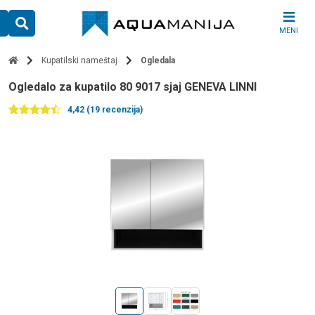
Skip
to
MENI
content
Kupatilski nameštaj
Ogledala
ogledalo za kupatilo 80 9017 sjaj GENEVA LINNI
4,42 (19 recenzija)
Ocenjeno
19
4.42
od 5
na
osnovu
ocena
kupaca