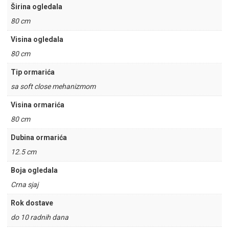
Širina ogledala
80 cm
Visina ogledala
80 cm
Tip ormarića
sa soft close mehanizmom
Visina ormarića
80 cm
Dubina ormarića
12.5 cm
Boja ogledala
Crna sjaj
Rok dostave
do 10 radnih dana