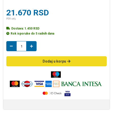
21.670
RSD
PDV uklj.
Dostava:
1.450
RSD
Rok isporuke do 5 radnih dana
ogledalo
za
kupatilo
80
Dodaj u korpu
9017
sjaj
GENEVA
LINNI
količina