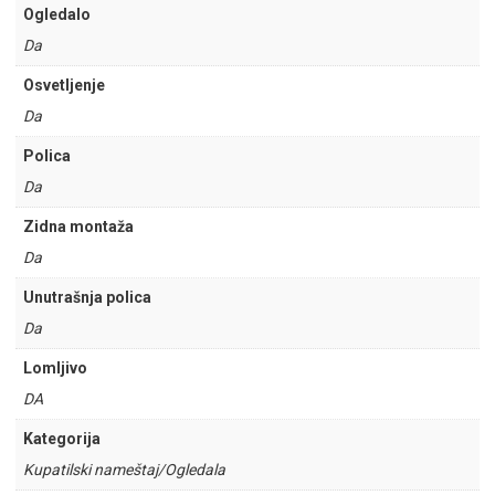
Ogledalo
Da
Osvetljenje
Da
Polica
Da
Zidna montaža
Da
Unutrašnja polica
Da
Lomljivo
DA
Kategorija
Kupatilski nameštaj/Ogledala