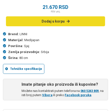
21.670
RSD
PDV uklj.
Dodaj u korpu
Brend:
LINNI
Materijal:
Medijapan
Površina:
Sjaj
Zemlja proizvodnje:
Srbija
Širina:
80 cm
Tehničke specifikacije
Imate pitanje oko proizvoda ili kupovine?
Možete nas kontaktirati putem telefona na
060 5243 809
, na
isti broj putem
Vibera
ili preko
Facebook poruka
.