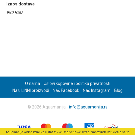
Iznos dostave
990 RSD
O nama
Uslovi kupovine i politika privatnosti
Naši LINNI proizvodi
Naš Facebook
Naš Instagram
Blog
© 2026 Aquamanija -
info@aquamanija.rs
Aquamanija koristi kolačiće u statističke i marketinške svrhe. Nastavkom korišćenja sajta