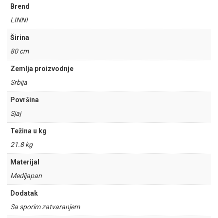
Brend
LINNI
Širina
80 cm
Zemlja proizvodnje
Srbija
Površina
Sjaj
Težina u kg
21.8 kg
Materijal
Medijapan
Dodatak
Sa sporim zatvaranjem