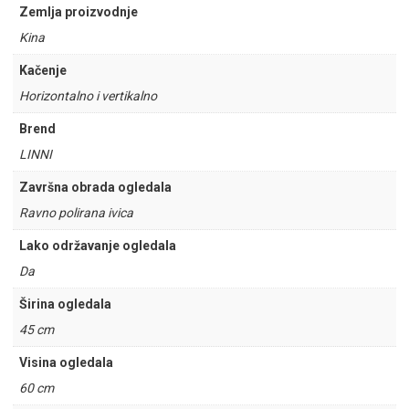
Zemlja proizvodnje
Kina
Kačenje
Horizontalno i vertikalno
Brend
LINNI
Završna obrada ogledala
Ravno polirana ivica
Lako održavanje ogledala
Da
Širina ogledala
45 cm
Visina ogledala
60 cm