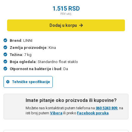
1.515
RSD
PDV uklj.
Dodaj u korpu
Brend:
LINNI
Zemlja proizvodnje:
Kina
Težina:
7 kg
Boja ogledala:
Standardno float staklo
Otpornost na bakterije i bud:
Da
Tehničke specifikacije
Imate pitanje oko proizvoda ili kupovine?
Možete nas kontaktirati putem telefona na
060 5243 809
, na
isti broj putem
Vibera
ili preko
Facebook poruka
.