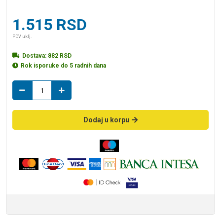
1.515
RSD
PDV uklj.
Dostava:
882
RSD
Rok isporuke do 5 radnih dana
ogledalo
za
kupatilo
413
Dodaj u korpu
classic
LINNI
45x60
količina