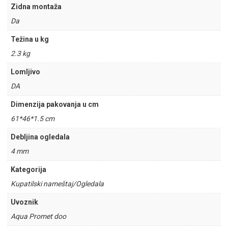
Zidna montaža
Da
Težina u kg
2.3 kg
Lomljivo
DA
Dimenzija pakovanja u cm
61*46*1.5 cm
Debljina ogledala
4 mm
Kategorija
Kupatilski nameštaj/Ogledala
Uvoznik
Aqua Promet doo