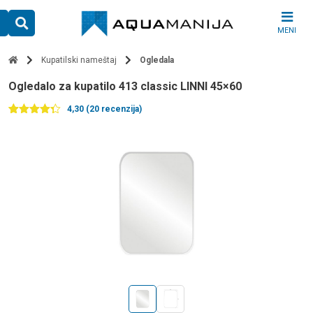
Skip
to
MENI
content
Kupatilski nameštaj
Ogledala
ogledalo za kupatilo 413 classic LINNI 45×60
4,30 (20 recenzija)
Ocenjeno
20
4.30
od 5
na
osnovu
ocena
kupaca