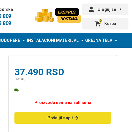
odrška
Uloguj se
3 809
0
3 809
Korpa
SUDOPERE
INSTALACIONI MATERIJAL
GREJNA TELA
37.490
RSD
PDV uklj.
Proizvoda nema na zalihama
Pošaljite upit