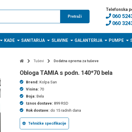
Telefonska p
060 524
Pretraži
060 324
KADE
SANITARIJA
SLAVINE
GALANTERIJA
PUMPE
Tuševi
Dodatna oprema za tuševe
obloga TAMIA s podn. 140*70 bela
Brend:
Kolpa San
Visina:
70
Boja:
Bela
Iznos dostave:
899 RSD
Rok dostave:
do 15 radnih dana
Tehničke specifikacije