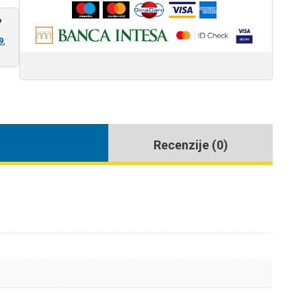
?
9
,
Recenzije (0)