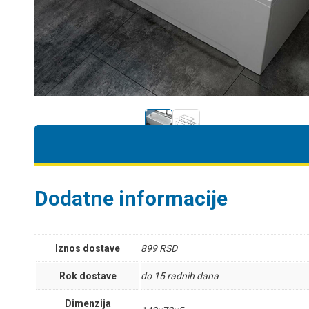
Dodatne informacije
Iznos dostave
899 RSD
Rok dostave
do 15 radnih dana
Dimenzija