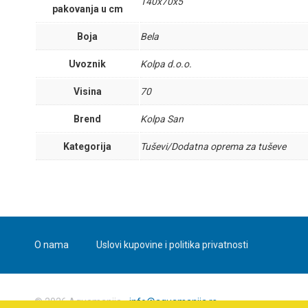
140x70x5
pakovanja u cm
Boja
Bela
Uvoznik
Kolpa d.o.o.
Visina
70
Brend
Kolpa San
Kategorija
Tuševi/Dodatna oprema za tuševe
O nama
Uslovi kupovine i politika privatnosti
© 2026 Aquamanija -
info@aquamanija.rs