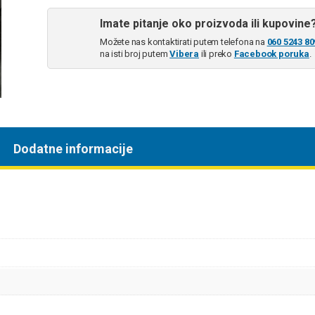
Imate pitanje oko proizvoda ili kupovine
Možete nas kontaktirati putem telefona na
060 5243 80
na isti broj putem
Vibera
ili preko
Facebook poruka
.
Dodatne informacije