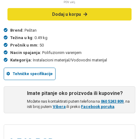
PDV uklj.
Dodaj u korpu
Brend:
Peštan
Težina u kg:
0.49 kg
Prečnik u mm:
50
Nacin spajanja:
Polifuzionim varenjem
Kategorija:
Instalacioni materijal/Vodovodni materijal
Tehničke specifikacije
Imate pitanje oko proizvoda ili kupovine?
Možete nas kontaktirati putem telefona na
060 5243 809
, na
isti broj putem
Vibera
ili preko
Facebook poruka
.