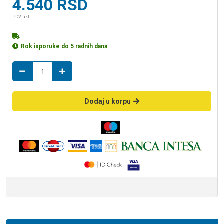
4.540
RSD
PDV uklj.
Rok isporuke do 5 radnih dana
muf
50
s.n.
količina
Dodaj u korpu