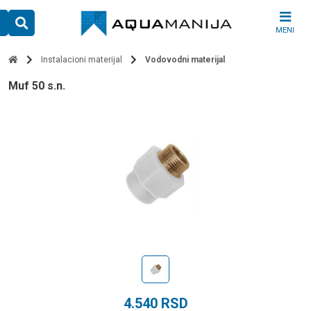
Skip
to
MENI
content
Instalacioni materijal
Vodovodni materijal
muf 50 s.n.
4.540
RSD