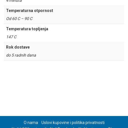
4 minuta
Temperaturna otpornost
Od 60 C – 90 C
Temperatura topljenja
147 C
Rok dostave
do 5 radnih dana
O nama
Uslovi kupovine i politika privatnosti