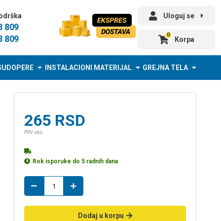
odrška
Uloguj se
3 809
0
3 809
Korpa
SUDOPERE
INSTALACIONI MATERIJAL
GREJNA TELA
265
RSD
PDV uklj.
Rok isporuke do 5 radnih dana
muf
20
u.n.
količina
Dodaj u korpu