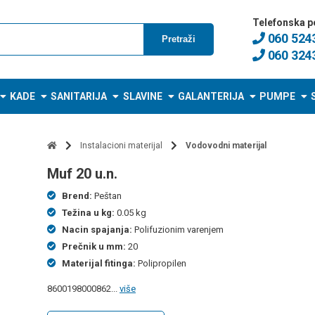
Telefonska p
060 524
Pretraži
060 324
KADE
SANITARIJA
SLAVINE
GALANTERIJA
PUMPE
Instalacioni materijal
Vodovodni materijal
muf 20 u.n.
Brend:
Peštan
Težina u kg:
0.05 kg
Nacin spajanja:
Polifuzionim varenjem
Prečnik u mm:
20
Materijal fitinga:
Polipropilen
8600198000862...
više