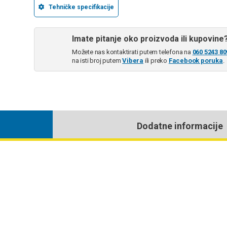
Tehničke specifikacije
Imate pitanje oko proizvoda ili kupovine
Možete nas kontaktirati putem telefona na
060 5243 80
na isti broj putem
Vibera
ili preko
Facebook poruka
.
Dodatne informacije