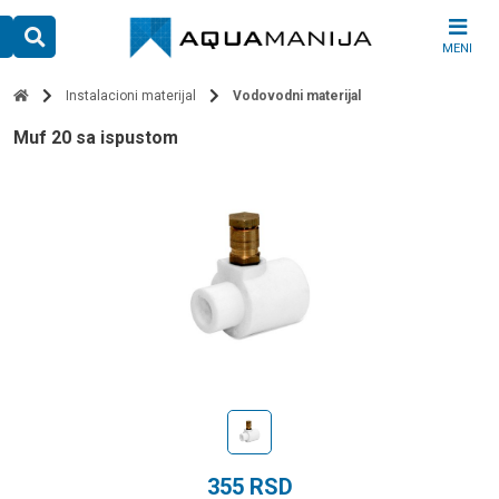
Skip
to
MENI
content
Instalacioni materijal
Vodovodni materijal
muf 20 sa ispustom
355
RSD