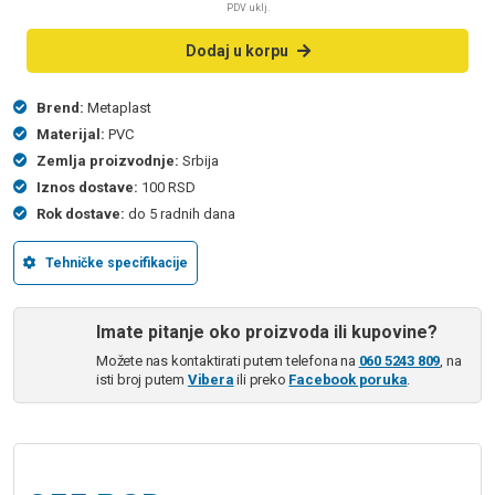
PDV uklj.
Dodaj u korpu
Brend:
Metaplast
Materijal:
PVC
Zemlja proizvodnje:
Srbija
Iznos dostave:
100 RSD
Rok dostave:
do 5 radnih dana
Tehničke specifikacije
Imate pitanje oko proizvoda ili kupovine?
Možete nas kontaktirati putem telefona na
060 5243 809
, na
isti broj putem
Vibera
ili preko
Facebook poruka
.