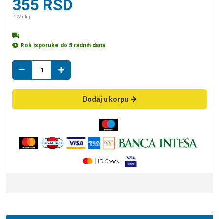
355
RSD
PDV uklj.
Rok isporuke do 5 radnih dana
muf
20
sa
ispustom
Dodaj u korpu
količina