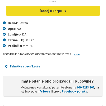
PDV uklj.
Dodaj u korpu
Brend:
Peštan
Ugao:
90
Lomljivo:
DA
Težina u kg:
0.3 kg
Prečnik u mm:
40
8600198110165#8600198009902#8600198110233...
više
Tehničke specifikacije
Imate pitanje oko proizvoda ili kupovine?
Možete nas kontaktirati putem telefona na
060 5243 809
, na
isti broj putem
Vibera
ili preko
Facebook poruka
.