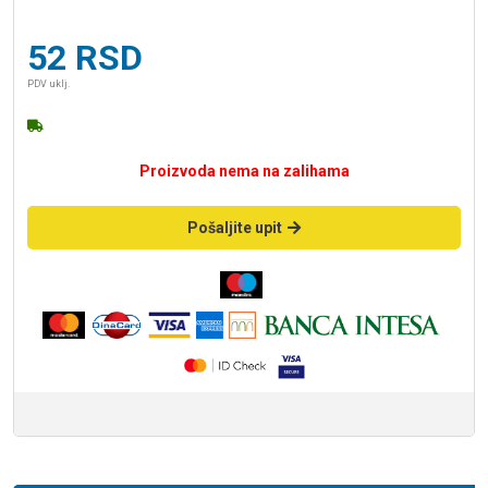
52
RSD
PDV uklj.
Proizvoda nema na zalihama
Pošaljite upit