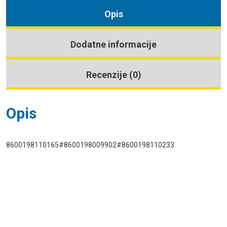
Opis
Dodatne informacije
Recenzije (0)
Opis
8600198110165#8600198009902#8600198110233