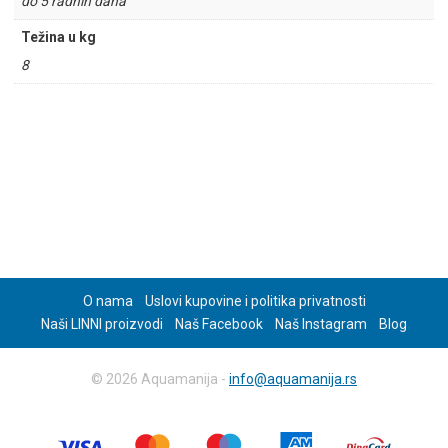
do 5 radnih dana
Težina u kg
8
O nama
Uslovi kupovine i politika privatnosti
Naši LINNI proizvodi
Naš Facebook
Naš Instagram
Blog
© 2026 Aquamanija -
info@aquamanija.rs