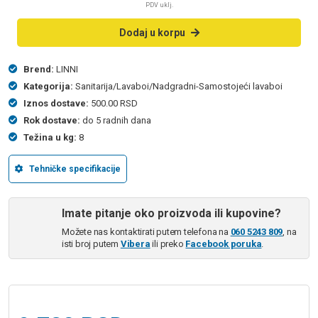
PDV uklj.
Dodaj u korpu
Brend:
LINNI
Kategorija:
Sanitarija/Lavaboi/Nadgradni-Samostojeći lavaboi
Iznos dostave:
500.00 RSD
Rok dostave:
do 5 radnih dana
Težina u kg:
8
Tehničke specifikacije
Imate pitanje oko proizvoda ili kupovine?
Možete nas kontaktirati putem telefona na
060 5243 809
, na
isti broj putem
Vibera
ili preko
Facebook poruka
.