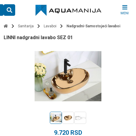
Skip
to
MENI
content
Sanitarija
Lavaboi
Nadgradni-Samostojeći lavaboi
LINNI nadgradni lavabo SEZ 01
9.720
RSD