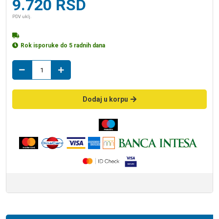
9.720
RSD
PDV uklj.
Rok isporuke do 5 radnih dana
LINNI
nadgradni
lavabo
SEZ
Dodaj u korpu
01
količina