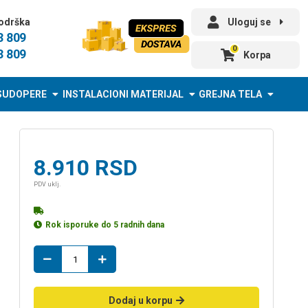
odrška
Uloguj se
3 809
0
3 809
Korpa
SUDOPERE
INSTALACIONI MATERIJAL
GREJNA TELA
8.910
RSD
PDV uklj.
Rok isporuke do 5 radnih dana
kontrolbox
QEM200
1.5kw
50mf
Dodaj u korpu