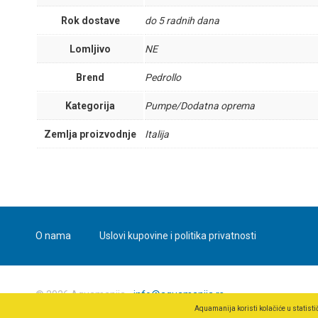
Rok dostave
do 5 radnih dana
Lomljivo
NE
Brend
Pedrollo
Kategorija
Pumpe/Dodatna oprema
Zemlja proizvodnje
Italija
O nama
Uslovi kupovine i politika privatnosti
© 2026 Aquamanija -
info@aquamanija.rs
Aquamanija koristi kolačiće u statist