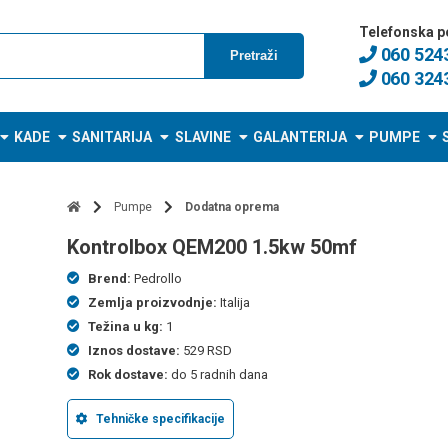
Telefonska p
060 524
Pretraži
060 324
KADE
SANITARIJA
SLAVINE
GALANTERIJA
PUMPE
Pumpe
Dodatna oprema
kontrolbox QEM200 1.5kw 50mf
Brend:
Pedrollo
Zemlja proizvodnje:
Italija
Težina u kg:
1
Iznos dostave:
529 RSD
Rok dostave:
do 5 radnih dana
Tehničke specifikacije