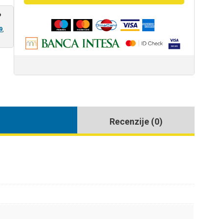
količina
?
9
,
Recenzije (0)