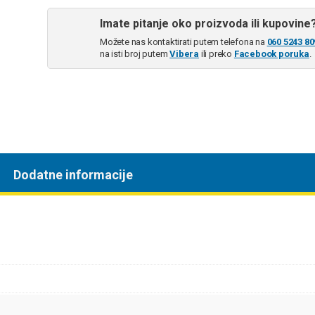
Imate pitanje oko proizvoda ili kupovine
Možete nas kontaktirati putem telefona na
060 5243 80
na isti broj putem
Vibera
ili preko
Facebook poruka
.
Dodatne informacije