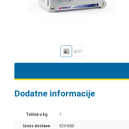
Dodatne informacije
Težina u kg
1
Iznos dostave
529 RSD