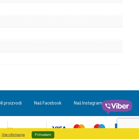
NI proizvodi
Naš Facebook
Naš Instagram
Blog
Prihvatam
a.
Više informacija