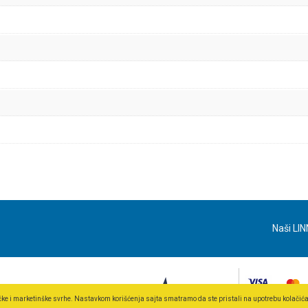
Naši LIN
ičke i marketinške svrhe. Nastavkom korišćenja sajta smatramo da ste pristali na upotrebu kolačić