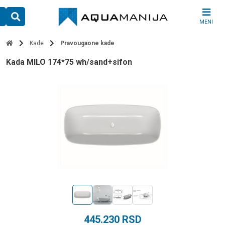
Skip
to
MENI
content
Kade
Pravougaone kade
kada MILO 174*75 wh/sand+sifon
445.230
RSD