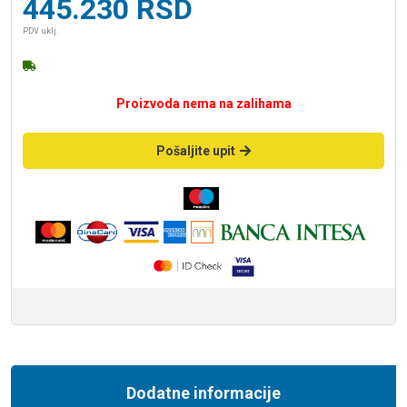
445.230
RSD
PDV uklj.
Proizvoda nema na zalihama
Pošaljite upit
Dodatne informacije