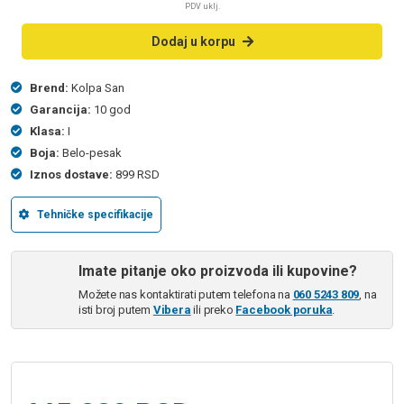
PDV uklj.
Dodaj u korpu
Brend:
Kolpa San
Garancija:
10 god
Klasa:
I
Boja:
Belo-pesak
Iznos dostave:
899 RSD
Tehničke specifikacije
Imate pitanje oko proizvoda ili kupovine?
Možete nas kontaktirati putem telefona na
060 5243 809
, na
isti broj putem
Vibera
ili preko
Facebook poruka
.