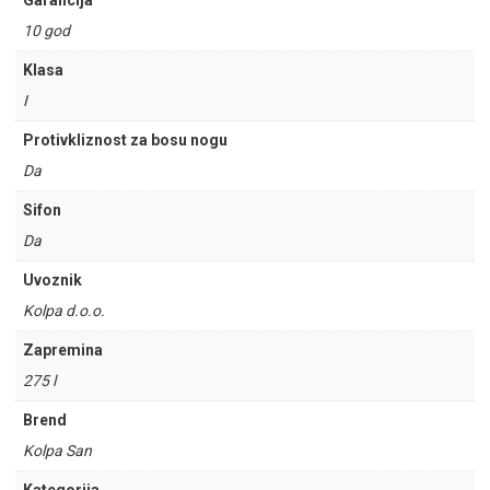
Garancija
10 god
Klasa
I
Protivkliznost za bosu nogu
Da
Sifon
Da
Uvoznik
Kolpa d.o.o.
Zapremina
275 l
Brend
Kolpa San