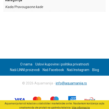
Kategorija
Kade/Pravougaone kade
O nama
Uslovi kupovine i politika privatnosti
Naši LINNI proizvodi
Naš Facebook
Naš Instagram
Blog
© 2026 Aquamanija -
info@aquamanija.rs
Aquamanija koristi kolačiće u statističke i marketinške svrhe. Nastavkom korišćenja sajta
smatramo da ste pristali na upotrebu kolačića.
Više informacija