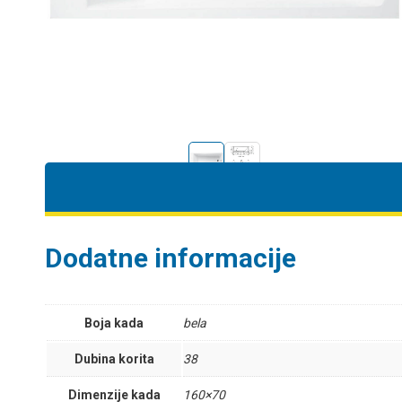
Dodatne informacije
Boja kada
bela
Dubina korita
38
Dimenzije kada
160×70