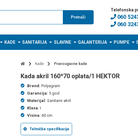
Telefonska p
060 524
Pretraži
060 324
KADE
SANITARIJA
SLAVINE
GALANTERIJA
PUMPE
Kade
Pravougaone kade
kada akril 160*70 oplata/1 HEKTOR
Brend:
Polyagram
Garancija:
5 god
Materijal:
Sanitarni akril
Klasa:
I
Visina:
60 cm
Tehničke specifikacije