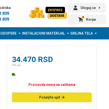
odrška
Uloguj se
3 809
0
3 809
Korpa
SUDOPERE
INSTALACIONI MATERIJAL
GREJNA TELA
34.470
RSD
PDV uklj.
Proizvoda nema na zalihama
Pošaljite upit