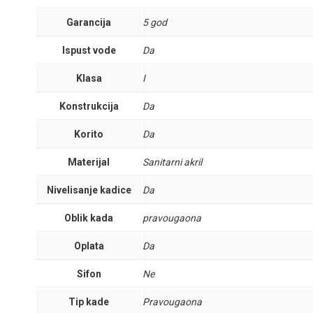
Garancija
5 god
Ispust vode
Da
Klasa
I
Konstrukcija
Da
Korito
Da
Materijal
Sanitarni akril
Nivelisanje kadice
Da
Oblik kada
pravougaona
Oplata
Da
Sifon
Ne
Tip kade
Pravougaona