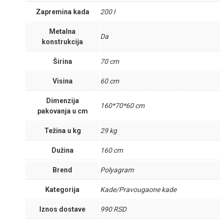
Zapremina kada
200 l
Metalna
Da
konstrukcija
Širina
70 cm
Visina
60 cm
Dimenzija
160*70*60 cm
pakovanja u cm
Težina u kg
29 kg
Dužina
160 cm
Brend
Polyagram
Kategorija
Kade/Pravougaone kade
Iznos dostave
990 RSD