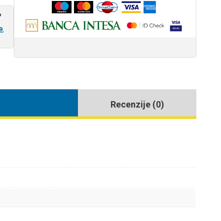
?
9
,
Recenzije (0)