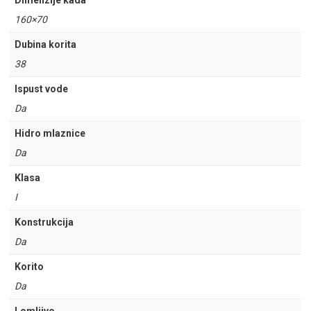
Dimenzije kada
160×70
Dubina korita
38
Ispust vode
Da
Hidro mlaznice
Da
Klasa
I
Konstrukcija
Da
Korito
Da