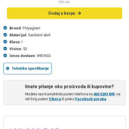
PDV uklj.
Dodaj u korpu
Brend:
Polyagram
Materijal:
Sanitarni akril
Klasa:
I
Visina:
52
Iznos dostave:
990 RSD
Tehničke specifikacije
Imate pitanje oko proizvoda ili kupovine?
Možete nas kontaktirati putem telefona na
060 5243 809
, na
isti broj putem
Vibera
ili preko
Facebook poruka
.