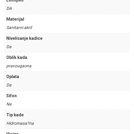
Lomljivo
DA
Materijal
Sanitarni akril
Nivelisanje kadice
Da
Oblik kada
pravougaona
Oplata
Da
Sifon
Ne
Tip kade
Hidromasa?na