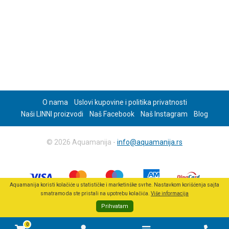
O nama
Uslovi kupovine i politika privatnosti
Naši LINNI proizvodi
Naš Facebook
Naš Instagram
Blog
© 2026 Aquamanija -
info@aquamanija.rs
Aquamanija koristi kolačiće u statističke i marketinške svrhe. Nastavkom korišćenja sajta
smatramo da ste pristali na upotrebu kolačića.
Više informacija
Prihvatam
0