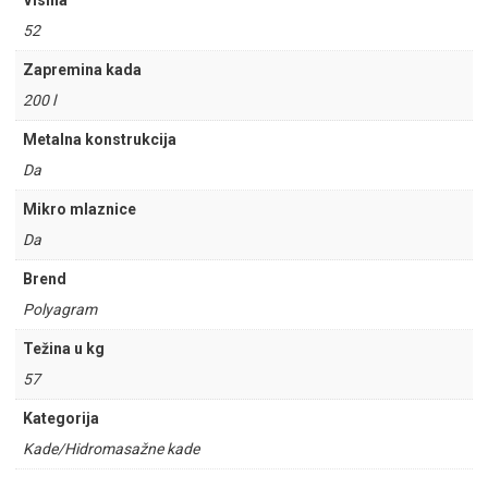
Visina
52
Zapremina kada
200 l
Metalna konstrukcija
Da
Mikro mlaznice
Da
Brend
Polyagram
Težina u kg
57
Kategorija
Kade/Hidromasažne kade