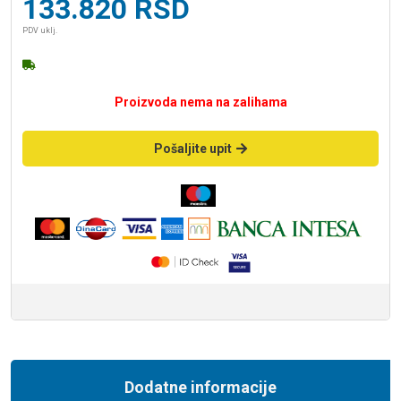
133.820
RSD
PDV uklj.
Proizvoda nema na zalihama
Pošaljite upit
Dodatne informacije