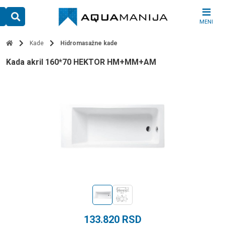
Skip
to
MENI
content
Kade
Hidromasažne kade
kada akril 160*70 HEKTOR HM+MM+AM
133.820
RSD