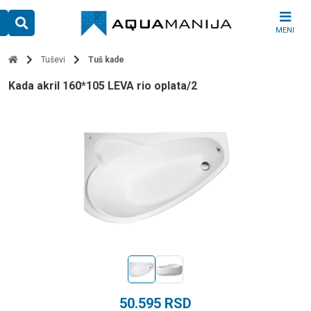
Skip
to
MENI
content
Tuševi
Tuš kade
kada akril 160*105 LEVA rio oplata/2
50.595
RSD