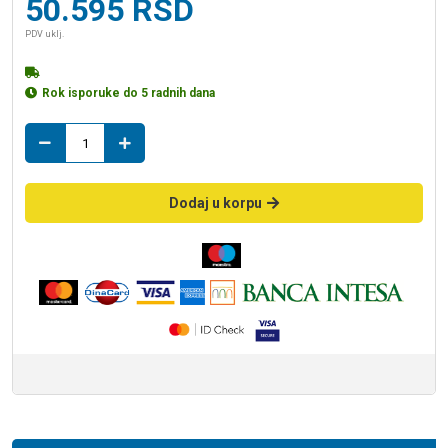
50.595
RSD
PDV uklj.
Rok isporuke do 5 radnih dana
kada
akril
160*105
LEVA
Dodaj u korpu
rio
oplata/2
količina