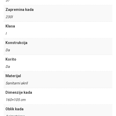
57
Zapremina kada
230l
Klasa
I
Konstrukcija
Da
Korito
Da
Materijal
Sanitarni akril
Dimenzije kada
160×105 cm
Oblik kada