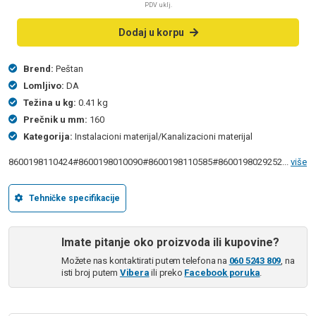
PDV uklj.
Dodaj u korpu
Brend:
Peštan
Lomljivo:
DA
Težina u kg:
0.41 kg
Prečnik u mm:
160
Kategorija:
Instalacioni materijal/Kanalizacioni materijal
8600198110424#8600198010090#8600198110585#8600198029252...
više
Tehničke specifikacije
Imate pitanje oko proizvoda ili kupovine?
Možete nas kontaktirati putem telefona na
060 5243 809
, na
isti broj putem
Vibera
ili preko
Facebook poruka
.