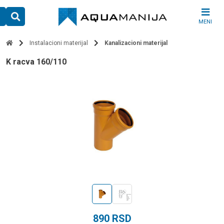
Skip
to
MENI
content
Instalacioni materijal
Kanalizacioni materijal
k racva 160/110
890
RSD