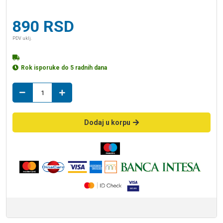
890
RSD
PDV uklj.
Rok isporuke do 5 radnih dana
k
racva
160/110
količina
Dodaj u korpu