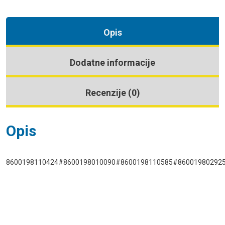
Opis
Dodatne informacije
Recenzije (0)
Opis
8600198110424#8600198010090#8600198110585#86001980292