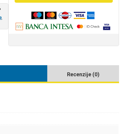
?
9
,
Recenzije (0)