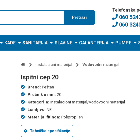
Telefonska p
060 524
Pretraži
060 324
KADE
SANITARIJA
SLAVINE
GALANTERIJA
PUMPE
Instalacioni materijal
Vodovodni materijal
ispitni cep 20
Brend:
Peštan
Prečnik u mm:
20
Kategorija:
Instalacioni materijal/Vodovodni materijal
Lomljivo:
NE
Materijal fitinga:
Polipropilen
Tehničke specifikacije