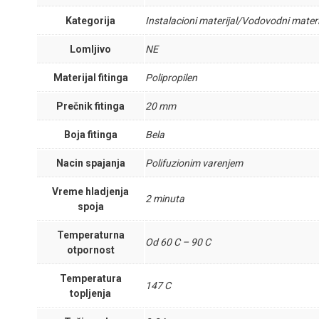
Kategorija
Instalacioni materijal/Vodovodni materi
Lomljivo
NE
Materijal fitinga
Polipropilen
Prečnik fitinga
20 mm
Boja fitinga
Bela
Nacin spajanja
Polifuzionim varenjem
Vreme hladjenja
2 minuta
spoja
Temperaturna
Od 60 C – 90 C
otpornost
Temperatura
147 C
topljenja