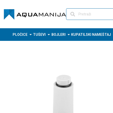
Skip
to
content
PLOČICE
TUŠEVI
BOJLERI
KUPATILSKI NAMEŠTAJ