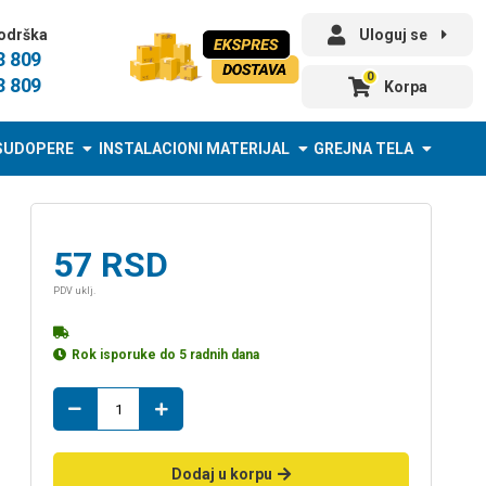
odrška
Uloguj se
3 809
0
3 809
Korpa
SUDOPERE
INSTALACIONI MATERIJAL
GREJNA TELA
57
RSD
PDV uklj.
Rok isporuke do 5 radnih dana
ispitni
cep
20
količina
Dodaj u korpu