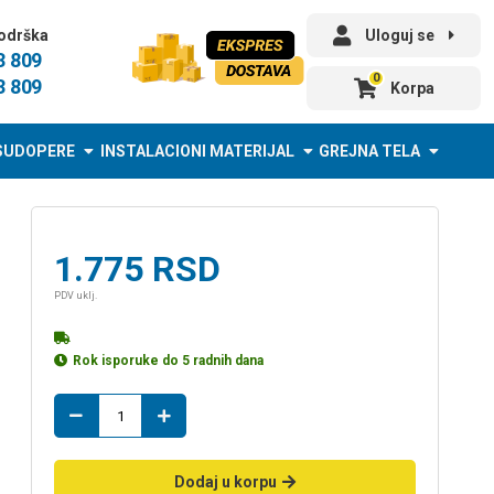
odrška
Uloguj se
3 809
0
3 809
Korpa
SUDOPERE
INSTALACIONI MATERIJAL
GREJNA TELA
1.775
RSD
PDV uklj.
Rok isporuke do 5 radnih dana
grejac
za
bojler
BT
Dodaj u korpu