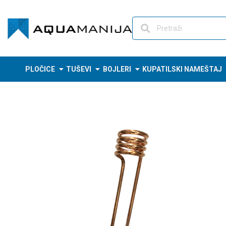
Skip
to
content
PLOČICE
TUŠEVI
BOJLERI
KUPATILSKI NAMEŠTAJ