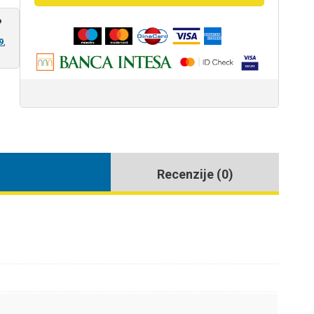
nm
?
2000W
količina
9
,
Recenzije (0)