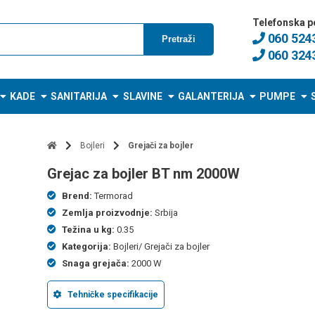
Telefonska p
060 524
Pretraži
060 324
KADE
SANITARIJA
SLAVINE
GALANTERIJA
PUMPE
Bojleri
Grejači za bojler
grejac za bojler BT nm 2000W
Brend:
Termorad
Zemlja proizvodnje:
Srbija
Težina u kg:
0.35
Kategorija:
Bojleri/ Grejači za bojler
Snaga grejača:
2000 W
Tehničke specifikacije