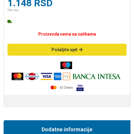
1.148
RSD
PDV uklj.
Proizvoda nema na zalihama
Pošaljite upit
Dodatne informacije