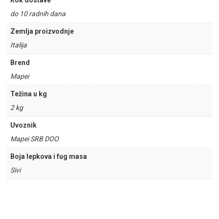
Rok dostave
do 10 radnih dana
Zemlja proizvodnje
Italija
Brend
Mapei
Težina u kg
2 kg
Uvoznik
Mapei SRB DOO
Boja lepkova i fug masa
Sivi