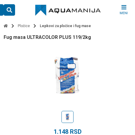
Skip
to
MENI
content
Pločice
Lepkovi za pločice i fug mase
Fug masa ULTRACOLOR PLUS 119/2kg
1.148
RSD