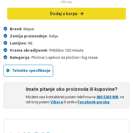
PDV uklj.
Dodaj u korpu
Brend:
Mapei
Zemlja proizvodnje:
Italija
Lomljivo:
NE
Vreme obradljivosti:
Približno 120 minuta
Kategorija:
Pločice/ Lepkovi za pločice i fug mase
Tehničke specifikacije
Imate pitanje oko proizvoda ili kupovine?
Možete nas kontaktirati putem telefona na
060 5243 809
, na
isti broj putem
Vibera
ili preko
Facebook poruka
.